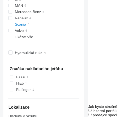
MAN
CF
EuroCargo
Mercedes-Benz
XF
Magirus
TGA
Renault
TGL
Actros
Boxer
Scania
TGS
Antos
C-series
Volvo
Arocs
Midlum
G-series
ukázat vše
Axor
T-series
P-series
FH
G420
R-series
FL
G450
P114
R450
Hydraulická ruka
Značka nakládacího jeřábu
Fassi
Hiab
Palfinger
Jak byste stručně
Lokalizace
inzertní portál
prodejce speci
Hledejte v okruhu