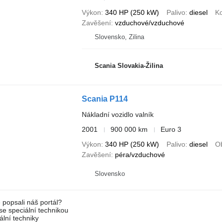
Výkon
340 HP (250 kW)
Palivo
diesel
Ko
Zavěšení
vzduchové/vzduchové
Slovensko, Zilina
Scania Slovakia-Žilina
Scania P114
Nákladní vozidlo valník
2001
900 000 km
Euro 3
Výkon
340 HP (250 kW)
Palivo
diesel
O
Zavěšení
péra/vzduchové
Slovensko
 popsali náš portál?
 se speciální technikou
ální techniky