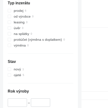
Typ inzerátu
Zilina
prodej
od výrobce
leasing
úvěr
na splátky
protiúčet (výměna s doplatkem)
výměna
Stav
nový
ojeté
Rok výroby
–