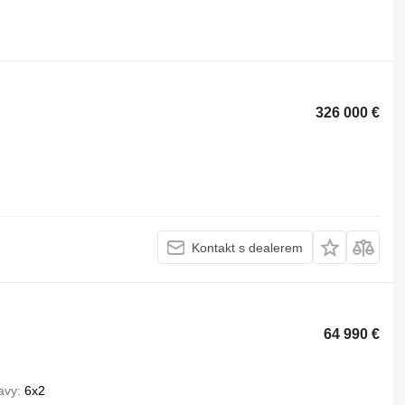
326 000 €
Kontakt s dealerem
64 990 €
avy
6x2