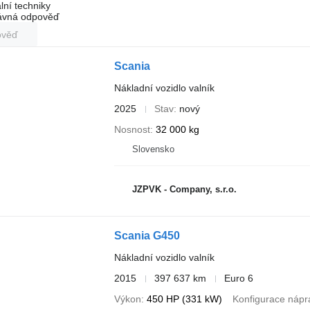
lní techniky
rávná odpověď
ověď
Scania
Nákladní vozidlo valník
2025
Stav
nový
Nosnost
32 000 kg
Slovensko
JZPVK - Company, s.r.o.
Scania G450
Nákladní vozidlo valník
2015
397 637 km
Euro 6
Výkon
450 HP (331 kW)
Konfigurace nápr