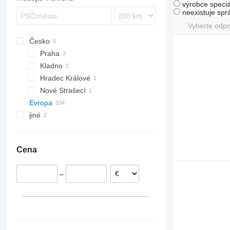
výrobce speciá
neexistuje sp
Vyberte odp
Česko
Praha
Kladno
Hradec Králové
Nové Strašecí
Evropa
jiné
Nizozemsko
Polsko
Ukrajina
Maďarsko
Cena
Rumunsko
Španělsko
–
Německo
Norsko
Itálie
Slovensko
ukázat vše
Banská Bystrica