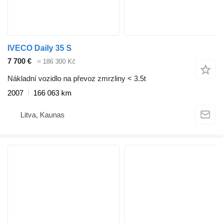
IVECO Daily 35 S
7 700 €
≈ 186 300 Kč
Nákladní vozidlo na převoz zmrzliny < 3.5t
2007
166 063 km
Litva, Kaunas