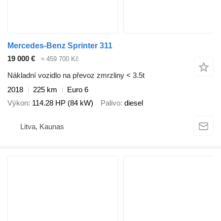
Mercedes-Benz Sprinter 311
19 000 €
≈ 459 700 Kč
Nákladní vozidlo na převoz zmrzliny < 3.5t
2018
225 km
Euro 6
Výkon
114.28 HP (84 kW)
Palivo
diesel
Litva, Kaunas