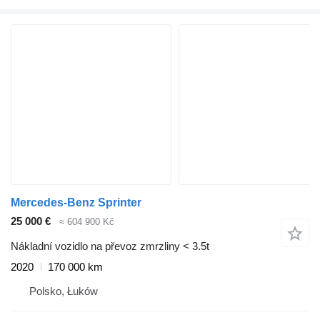
Mercedes-Benz Sprinter
25 000 €
≈ 604 900 Kč
Nákladní vozidlo na převoz zmrzliny < 3.5t
2020
170 000 km
Polsko, Łuków