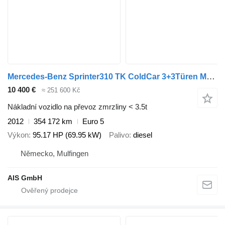
Mercedes-Benz Sprinter310 TK ColdCar 3+3Türen MT-25°C
10 400 €
≈ 251 600 Kč
Nákladní vozidlo na převoz zmrzliny < 3.5t
2012
354 172 km
Euro 5
Výkon
95.17 HP (69.95 kW)
Palivo
diesel
Německo, Mulfingen
AIS GmbH