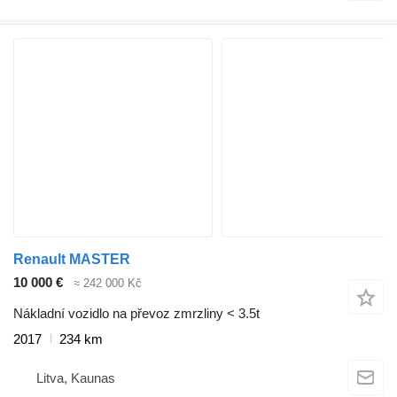
Renault MASTER
10 000 €
≈ 242 000 Kč
Nákladní vozidlo na převoz zmrzliny < 3.5t
2017
234 km
Litva, Kaunas