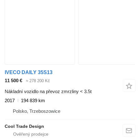
IVECO DAILY 35S13
11 500 €
≈ 278 200 Kč
Nákladní vozidlo na převoz zmrzliny < 3.5t
2017
194 839 km
Polsko, Trzeboszowice
Cool Trade Design