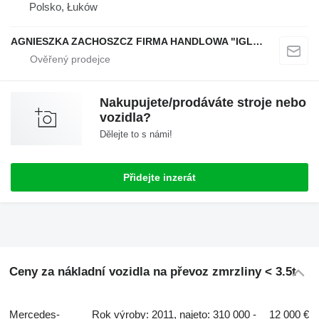
Polsko, Łuków
AGNIESZKA ZACHOSZCZ FIRMA HANDLOWA "IGLOIMPEX"
Nakupujete/prodáváte stroje nebo
vozidla?
Dělejte to s námi!
Přidejte inzerát
Ceny za nákladní vozidla na převoz zmrzliny < 3.5t
Mercedes-
Rok výroby: 2011, najeto: 310 000 -
12 000 €