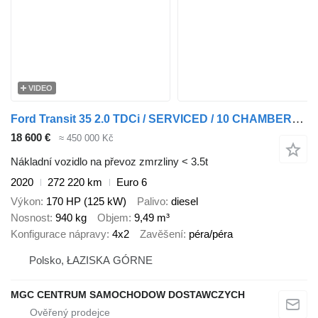
VIDEO
Ford Transit 35 2.0 TDCi / SERVICED / 10 CHAMBERS / TOP!
18 600 €
≈ 450 000 Kč
Nákladní vozidlo na převoz zmrzliny < 3.5t
2020
272 220 km
Euro 6
Výkon
170 HP (125 kW)
Palivo
diesel
Nosnost
940 kg
Objem
9,49 m³
Konfigurace nápravy
4x2
Zavěšení
péra/péra
Polsko, ŁAZISKA GÓRNE
MGC CENTRUM SAMOCHODOW DOSTAWCZYCH