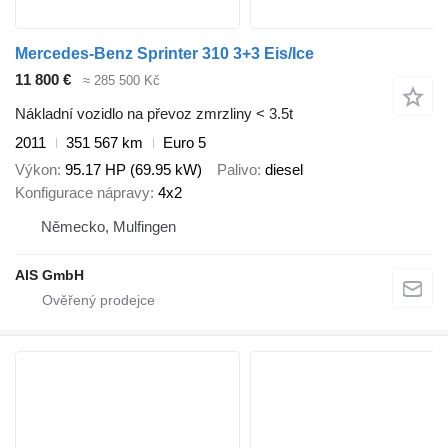
Mercedes-Benz Sprinter 310 3+3 Eis/Ice
11 800 €
≈ 285 500 Kč
Nákladní vozidlo na převoz zmrzliny < 3.5t
2011
351 567 km
Euro 5
Výkon
95.17 HP (69.95 kW)
Palivo
diesel
Konfigurace nápravy
4x2
Německo, Mulfingen
AIS GmbH