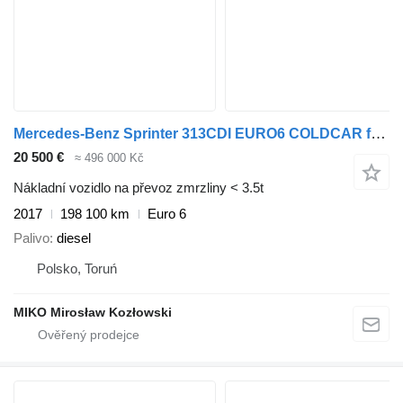
Mercedes-Benz Sprinter 313CDI EURO6 COLDCAR frigo eiswagen kuhlkoffer
20 500 €
≈ 496 000 Kč
Nákladní vozidlo na převoz zmrzliny < 3.5t
2017
198 100 km
Euro 6
Palivo
diesel
Polsko, Toruń
MIKO Mirosław Kozłowski