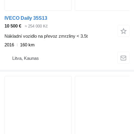
IVECO Daily 35S13
10 500 €
≈ 254 000 Kč
Nákladní vozidlo na převoz zmrzliny < 3.5t
2016
160 km
Litva, Kaunas