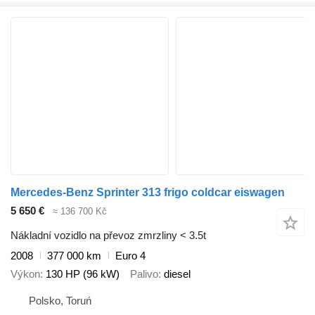
Mercedes-Benz Sprinter 313 frigo coldcar eiswagen
5 650 €
≈ 136 700 Kč
Nákladní vozidlo na převoz zmrzliny < 3.5t
2008
377 000 km
Euro 4
Výkon
130 HP (96 kW)
Palivo
diesel
Polsko, Toruń