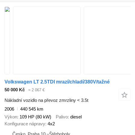
Volkswagen LT 2.5TDI mrazí/chladí/380V/tažné
50 000 Kč
≈ 2 067 €
Nákladní vozidlo na převoz zmrzliny < 3.5t
2006
440 545 km
Výkon
109 HP (80 kW)
Palivo
diesel
Konfigurace nápravy
4x2
Česko, Praha 10 –Štěrboholy