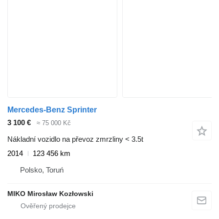
Mercedes-Benz Sprinter
3 100 €
≈ 75 000 Kč
Nákladní vozidlo na převoz zmrzliny < 3.5t
2014
123 456 km
Polsko, Toruń
MIKO Mirosław Kozłowski