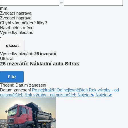
–
mm
Zvedací náprava
Zvedací náprava
Chybí vám některé filtry?
Navrhněte změnu
Výsledky hledání:
-
ukázat
Výsledky hledání:
26 inzerátů
Ukázat
26 inzerátů:
Nákladní auta Sitrak
Filtr
Třídění
:
Datum zanesení
Datum zanesení
Po nejdražší
Od nejlevnějších
Rok výroby - od
nejnovějších
Rok výroby - od nejstarších
Najeto ⬊
Najeto ⬈