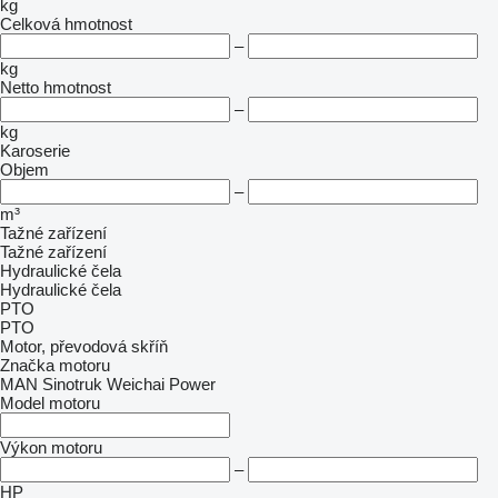
kg
Celková hmotnost
–
kg
Netto hmotnost
–
kg
Karoserie
Objem
–
m³
Tažné zařízení
Tažné zařízení
Hydraulické čela
Hydraulické čela
PTO
PTO
Motor, převodová skříň
Značka motoru
MAN
Sinotruk
Weichai Power
Model motoru
Výkon motoru
–
HP