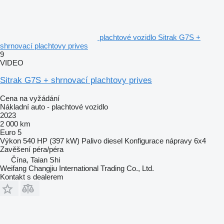
plachtové vozidlo Sitrak G7S +
shrnovací plachtovy prives
9
VIDEO
Sitrak G7S + shrnovací plachtovy prives
Cena na vyžádání
Nákladní auto - plachtové vozidlo
2023
2 000 km
Euro 5
Výkon
540 HP (397 kW)
Palivo
diesel
Konfigurace nápravy
6x4
Zavěšení
péra/péra
Čína, Taian Shi
Weifang Changjiu International Trading Co., Ltd.
Kontakt s dealerem