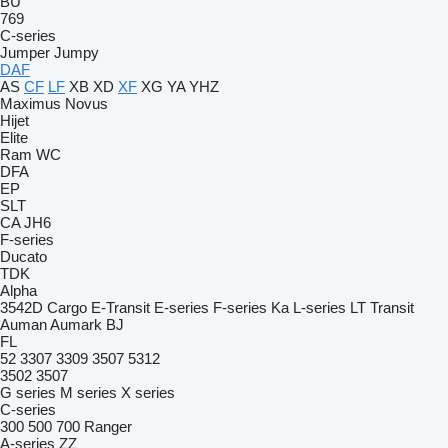
BU
769
C-series
Jumper
Jumpy
DAF
AS
CF
LF
XB
XD
XF
XG
YA
YHZ
Maximus
Novus
Hijet
Elite
Ram
WC
DFA
EP
SLT
CA
JH6
F-series
Ducato
TDK
Alpha
3542D
Cargo
E-Transit
E-series
F-series
Ka
L-series
LT
Transit
Auman
Aumark
BJ
FL
52
3307
3309
3507
5312
3502
3507
G series
M series
X series
C-series
300
500
700
Ranger
A-series
ZZ