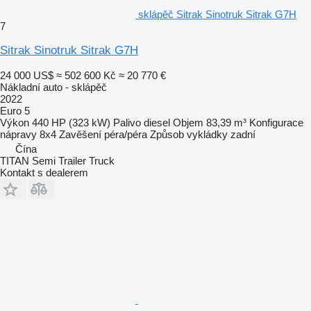
sklápěč Sitrak Sinotruk Sitrak G7H
7
Sitrak Sinotruk Sitrak G7H
24 000 US$
≈ 502 600 Kč
≈ 20 770 €
Nákladní auto - sklápěč
2022
Euro 5
Výkon
440 HP (323 kW)
Palivo
diesel
Objem
83,39 m³
Konfigurace
nápravy
8x4
Zavěšení
péra/péra
Způsob vykládky
zadní
Čína
TITAN Semi Trailer Truck
Kontakt s dealerem