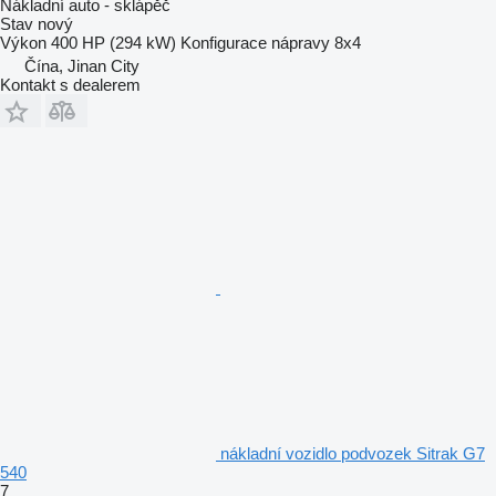
Nákladní auto - sklápěč
Stav
nový
Výkon
400 HP (294 kW)
Konfigurace nápravy
8x4
Čína, Jinan City
Kontakt s dealerem
nákladní vozidlo podvozek Sitrak G7
540
7