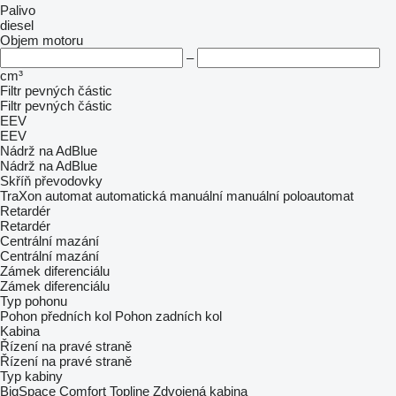
Palivo
diesel
Objem motoru
–
cm³
Filtr pevných částic
Filtr pevných částic
EEV
EEV
Nádrž na AdBlue
Nádrž na AdBlue
Skříň převodovky
TraXon
automat
automatická manuální
manuální
poloautomat
Retardér
Retardér
Centrální mazání
Centrální mazání
Zámek diferenciálu
Zámek diferenciálu
Typ pohonu
Pohon předních kol
Pohon zadních kol
Kabina
Řízení na pravé straně
Řízení na pravé straně
Typ kabiny
BigSpace
Comfort
Topline
Zdvojená kabina