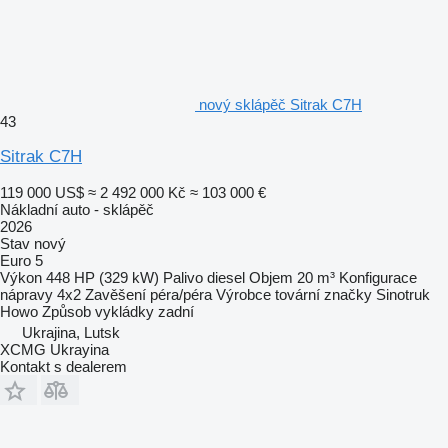
nový sklápěč Sitrak C7H
43
Sitrak C7H
119 000 US$
≈ 2 492 000 Kč
≈ 103 000 €
Nákladní auto - sklápěč
2026
Stav
nový
Euro 5
Výkon
448 HP (329 kW)
Palivo
diesel
Objem
20 m³
Konfigurace
nápravy
4x2
Zavěšení
péra/péra
Výrobce tovární značky
Sinotruk
Howo
Způsob vykládky
zadní
Ukrajina, Lutsk
XCMG Ukrayina
Kontakt s dealerem