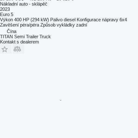
Nákladní auto - sklápěč
2023
Euro 5
Výkon
400 HP (294 kW)
Palivo
diesel
Konfigurace nápravy
6x4
Zavěšení
péra/péra
Způsob vykládky
zadní
Čína
TITAN Semi Trailer Truck
Kontakt s dealerem