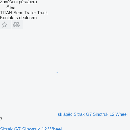
Zavěšení
péra/péra
Čína
TITAN Semi Trailer Truck
Kontakt s dealerem
sklápěč Sitrak G7 Sinotruk 12 Wheel
7
Sitrak G7 Sinotruk 12 Wheel