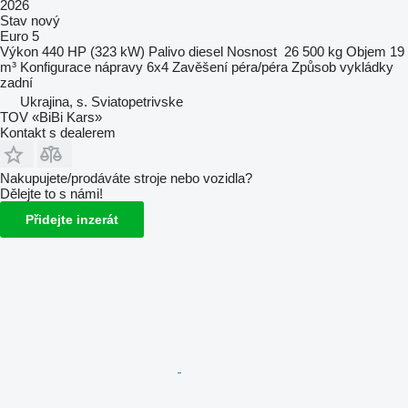
2026
Stav
nový
Euro 5
Výkon
440 HP (323 kW)
Palivo
diesel
Nosnost
26 500 kg
Objem
19
m³
Konfigurace nápravy
6x4
Zavěšení
péra/péra
Způsob vykládky
zadní
Ukrajina, s. Sviatopetrivske
TOV «BiBi Kars»
Kontakt s dealerem
Nakupujete/prodáváte stroje nebo vozidla?
Dělejte to s námi!
Přidejte inzerát