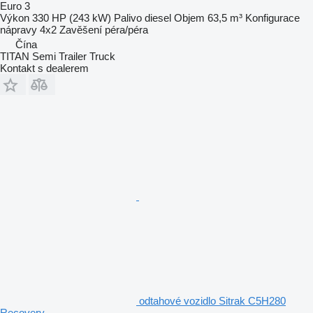
Euro 3
Výkon
330 HP (243 kW)
Palivo
diesel
Objem
63,5 m³
Konfigurace
nápravy
4x2
Zavěšení
péra/péra
Čína
TITAN Semi Trailer Truck
Kontakt s dealerem
odtahové vozidlo Sitrak C5H280
Recovery