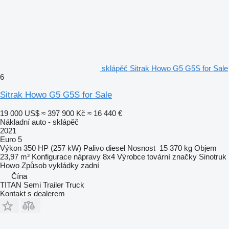
sklápěč Sitrak Howo G5 G5S for Sale
6
Sitrak Howo G5 G5S for Sale
19 000 US$
≈ 397 900 Kč
≈ 16 440 €
Nákladní auto - sklápěč
2021
Euro 5
Výkon
350 HP (257 kW)
Palivo
diesel
Nosnost
15 370 kg
Objem
23,97 m³
Konfigurace nápravy
8x4
Výrobce tovární značky
Sinotruk
Howo
Způsob vykládky
zadní
Čína
TITAN Semi Trailer Truck
Kontakt s dealerem