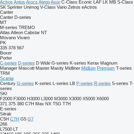
Actros
Antos
Arocs
Atego
Axor
C-Class
Econic
LAF
LK
MB
S-Class
SK
Sprinter
Unimog
V-Class
Vario
Zetros
eActros
Canter
Canter
D-series
MT
M-series
TREMO
Atlas
Atleon
Cabstar
NT
Movano
Vivaro
PK
335
378
567
Boxer
Porter
C-series
D-series
D Wide
G-series
K-series
Kerax
Magnum
Manager
Mascott
Master
Maxity
Midliner
Midlum
Premium
T-series
TRM
Scania
Century
G-series
K-series
L-series
LB
P-series
R-series
S-series
T-
series
SKI
F2000
F3000
H3000
L3000
M3000
X3000
X5000
X6000
371
375
380
C7H
Max
NX
T5G
T7H
E-series
Sitrak
C5H
C7H
G5
G7
266
L7500
LT