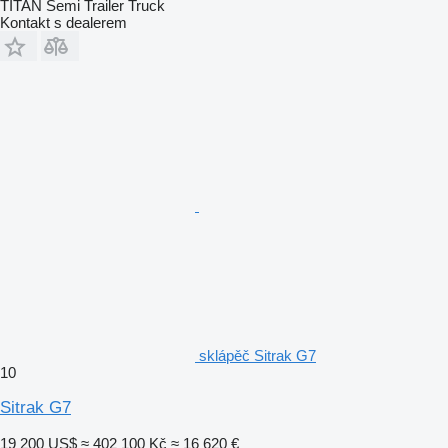
TITAN Semi Trailer Truck
Kontakt s dealerem
sklápěč Sitrak G7
10
Sitrak G7
19 200 US$
≈ 402 100 Kč
≈ 16 620 €