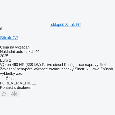
sklápěč Sitrak G7
6
Sitrak G7
Cena na vyžádání
Nákladní auto - sklápěč
2025
Euro 2
Výkon
460 HP (338 kW)
Palivo
diesel
Konfigurace nápravy
6x4
Zavěšení
péra/péra
Výrobce tovární značky
Sinotruk Howo
Způsob
vykládky
zadní
Čína
FOREVER VEHICLE
Kontakt s dealerem