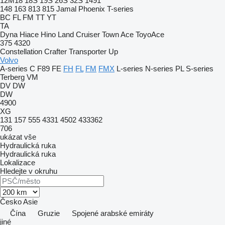
12M18
18S
19S
26S
32S
1491
148
163
813
815
Jamal
Phoenix
T-series
BC
FL
FM
TT
YT
TA
Dyna
Hiace
Hino
Land Cruiser
Town Ace
ToyoAce
375
4320
Constellation
Crafter
Transporter
Up
Volvo
A-series
C
F89
FE
FH
FL
FM
FMX
L-series
N-series
PL
S-series
Terberg
VM
DV
DW
DW
4900
XG
131
157
555
4331
4502
433362
706
ukázat vše
Hydraulická ruka
Hydraulická ruka
Lokalizace
Hledejte v okruhu
Česko
Asie
Čína
Gruzie
Spojené arabské emiráty
jiné