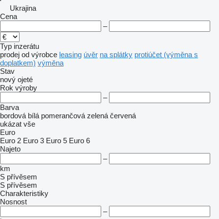
Ukrajina
Cena
–
Typ inzerátu
prodej
od výrobce
leasing
úvěr
na splátky
protiúčet (výměna s
doplatkem)
výměna
Stav
nový
ojeté
Rok výroby
–
Barva
bordová
bílá
pomerančová
zelená
červená
ukázat vše
Euro
Euro 2
Euro 3
Euro 5
Euro 6
Najeto
–
km
S přívěsem
S přívěsem
Charakteristiky
Nosnost
–