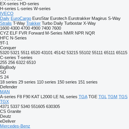
EX-series
HD-series
H-series
L-series
W-series
IVECO
Daily
EuroCargo
EuroStar
Eurotech
Eurotrakker
Magirus
S-Way
Stralis
T-Way
Trakker
Turbo Daily
Turbostar
X-Way
1600
4300
4700
4900
7400
7600
CYZ
ELF
FVR
Forward
M-Series
NMR
NPR
NQR
HFC
N-Series
9T-1
Conquer
5320
5321
5511
6520
43101
45142
53215
55102
55111
65111
65115
C-series
T-series
255
256
6322
6510
BigBody
SD
S 24
18 series
29 series
110 series
150 series
151 series
Defender
MAN
A-series
F8
F90
KAT
L2000
LE
NL series
TGA
TGE
TGL
TGM
TGS
TGX
4371
5337
5340
551605
630305
CS
Granite
Deutz
eDeliver
Mercedes-Benz