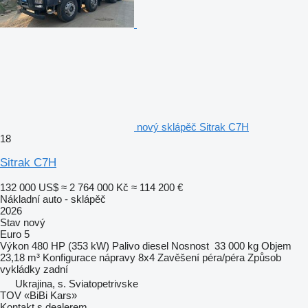
nový sklápěč Sitrak C7H
18
Sitrak C7H
132 000 US$
≈ 2 764 000 Kč
≈ 114 200 €
Nákladní auto - sklápěč
2026
Stav
nový
Euro 5
Výkon
480 HP (353 kW)
Palivo
diesel
Nosnost
33 000 kg
Objem
23,18 m³
Konfigurace nápravy
8x4
Zavěšení
péra/péra
Způsob
vykládky
zadní
Ukrajina, s. Sviatopetrivske
TOV «BiBi Kars»
Kontakt s dealerem