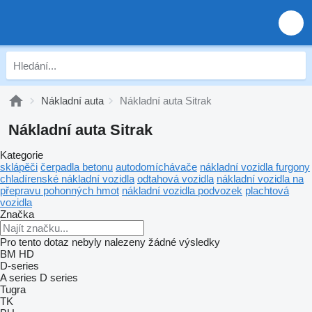
Nákladní auta
Nákladní auta Sitrak
Nákladní auta Sitrak
Kategorie
sklápěči
čerpadla betonu
autodomíchávače
nákladní vozidla furgony
chladírenské nákladní vozidla
odtahová vozidla
nákladní vozidla na
přepravu pohonných hmot
nákladní vozidla podvozek
plachtová
vozidla
Značka
Pro tento dotaz nebyly nalezeny žádné výsledky
BM
HD
D-series
A series
D series
Tugra
TK