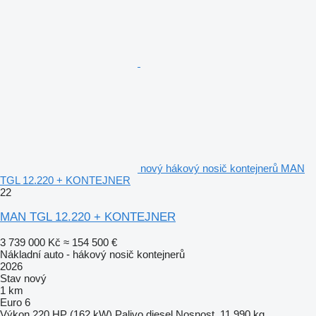
nový hákový nosič kontejnerů MAN
TGL 12.220 + KONTEJNER
22
MAN TGL 12.220 + KONTEJNER
3 739 000 Kč
≈ 154 500 €
Nákladní auto - hákový nosič kontejnerů
2026
Stav
nový
1 km
Euro 6
Výkon
220 HP (162 kW)
Palivo
diesel
Nosnost
11 990 kg