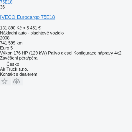
75E18
36
IVECO Eurocargo 75E18
131 890 Kč
≈ 5 451 €
Nákladní auto - plachtové vozidlo
2008
741 599 km
Euro 5
Výkon
176 HP (129 kW)
Palivo
diesel
Konfigurace nápravy
4x2
Zavěšení
péra/péra
Česko
Air Truck s.r.o.
Kontakt s dealerem