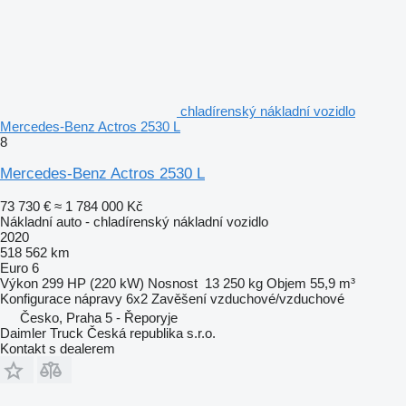
chladírenský nákladní vozidlo
Mercedes-Benz Actros 2530 L
8
Mercedes-Benz Actros 2530 L
73 730 €
≈ 1 784 000 Kč
Nákladní auto - chladírenský nákladní vozidlo
2020
518 562 km
Euro 6
Výkon
299 HP (220 kW)
Nosnost
13 250 kg
Objem
55,9 m³
Konfigurace nápravy
6x2
Zavěšení
vzduchové/vzduchové
Česko, Praha 5 - Řeporyje
Daimler Truck Česká republika s.r.o.
Kontakt s dealerem