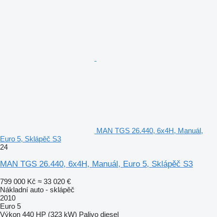
MAN TGS 26.440, 6x4H, Manuál,
Euro 5, Sklápěč S3
24
MAN TGS 26.440, 6x4H, Manuál, Euro 5, Sklápěč S3
799 000 Kč
≈ 33 020 €
Nákladní auto - sklápěč
2010
Euro 5
Výkon
440 HP (323 kW)
Palivo
diesel