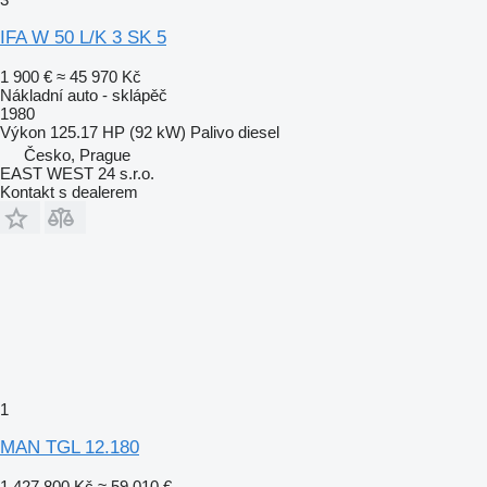
IFA W 50 L/K 3 SK 5
1 900 €
≈ 45 970 Kč
Nákladní auto - sklápěč
1980
Výkon
125.17 HP (92 kW)
Palivo
diesel
Česko, Prague
EAST WEST 24 s.r.o.
Kontakt s dealerem
1
MAN TGL 12.180
1 427 800 Kč
≈ 59 010 €