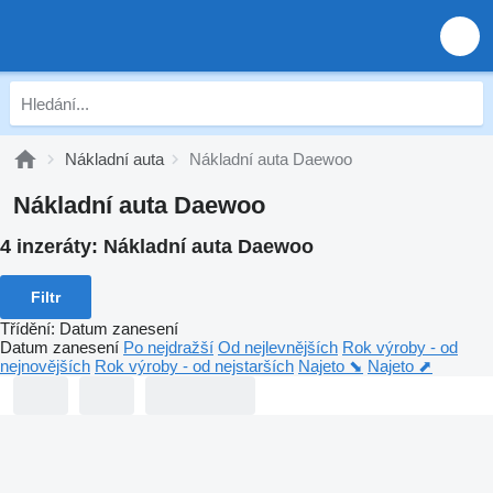
Nákladní auta
Nákladní auta Daewoo
Nákladní auta Daewoo
4 inzeráty:
Nákladní auta Daewoo
Filtr
Třídění
:
Datum zanesení
Datum zanesení
Po nejdražší
Od nejlevnějších
Rok výroby - od
nejnovějších
Rok výroby - od nejstarších
Najeto ⬊
Najeto ⬈