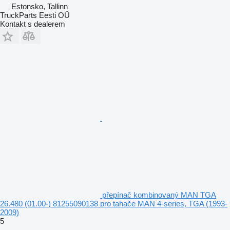
Estonsko, Tallinn
TruckParts Eesti OÜ
Kontakt s dealerem
přepínač kombinovaný MAN TGA
26.480 (01.00-) 81255090138 pro tahače MAN 4-series, TGA (1993-
2009)
5