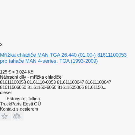
3
Mřížka chladiče MAN TGA 26.440 (01.00-) 81611100053
pro tahače MAN 4-series, TGA (1993-2009)
125 €
≈ 3 024 Kč
Náhradní díly - mřížka chladiče
81611100053 81.61110-0053 81.611100047 81611100047
81611506050 81.61150-6050 81611505066 81.61150...
diesel
Estonsko, Tallinn
TruckParts Eesti OÜ
Kontakt s dealerem