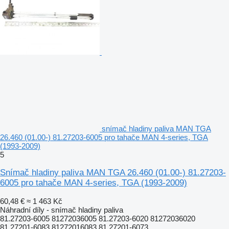
snímač hladiny paliva MAN TGA
26.460 (01.00-) 81.27203-6005 pro tahače MAN 4-series, TGA
(1993-2009)
5
Snímač hladiny paliva MAN TGA 26.460 (01.00-) 81.27203-
6005 pro tahače MAN 4-series, TGA (1993-2009)
60,48 €
≈ 1 463 Kč
Náhradní díly - snímač hladiny paliva
81.27203-6005 81272036005 81.27203-6020 81272036020
81.27201-6083 81272016083 81.27201-6073...