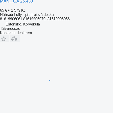
MAN TGA 26.430
65 €
≈ 1 573 Kč
Náhradní díly - přístrojová deska
81619906061 81619906070, 81619906056
Estonsko, Kõrveküla
TSvaruosad
Kontakt s dealerem