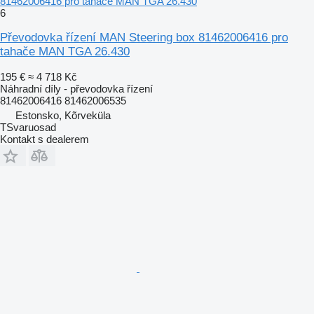
81462006416 pro tahače MAN TGA 26.430
6
Převodovka řízení MAN Steering box 81462006416 pro
tahače MAN TGA 26.430
195 €
≈ 4 718 Kč
Náhradní díly - převodovka řízení
81462006416 81462006535
Estonsko, Kõrveküla
TSvaruosad
Kontakt s dealerem