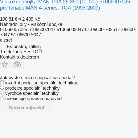
Viskózní spojka MAN TGA 26.350 (01.00-) 51066007025
pro tahače MAN 4-series, TGA (1993-2009)
100,81 €
≈ 2 439 Kč
Náhradní díly - viskózní spojka
51066007025 51066007047 51066009047 51.06600-7025 51.06600-
7047 51.06600-9047
diesel
Estonsko, Tallinn
TruckParts Eesti OÜ
Kontakt s dealerem
Jak byste stručně popsali náš portál?
inzertní portál se speciální technikou
prodejce speciální techniky
výrobce speciální techniky
neexistuje správná odpověď
Vyberte odpověď