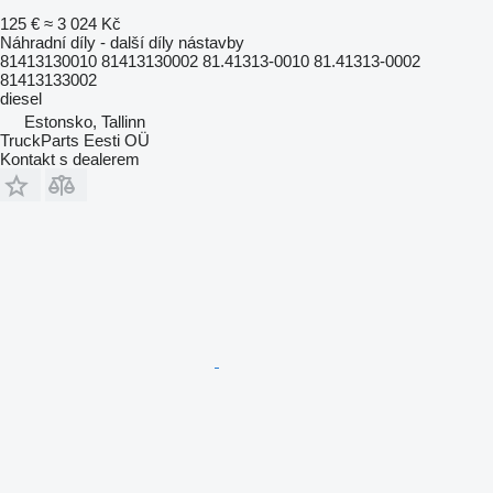
125 €
≈ 3 024 Kč
Náhradní díly - další díly nástavby
81413130010 81413130002 81.41313-0010 81.41313-0002
81413133002
diesel
Estonsko, Tallinn
TruckParts Eesti OÜ
Kontakt s dealerem