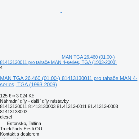
MAN TGA 26.460 (01.00-)
81413130011 pro tahače MAN 4-series, TGA (1993-2009)
4
MAN TGA 26.460 (01.00-) 81413130011 pro tahače MAN 4-
series, TGA (1993-2009)
125 €
≈ 3 024 Kč
Náhradní díly - další díly nástavby
81413130011 81413130003 81.41313-0011 81.41313-0003
81413133003
diesel
Estonsko, Tallinn
TruckParts Eesti OÜ
Kontakt s dealerem