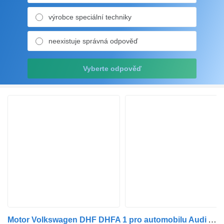
výrobce speciální techniky
neexistuje správná odpověď
Vyberte odpověď
Motor Volkswagen DHF DHFA 1 pro automobilu Audi A3 30 g-tron 1,5 TFSI, SEAT Leon 1,5 TGI, VOLKSWAGEN Golf VII 1,5 TGI, VW Golf VIII 1,5 TGI, VW Caddy 1,5 TGI, ŠKODA Octavia III 1,5 TSI G-TEC, ŠKODA OCTAVIA IV 1,5 G-TEC