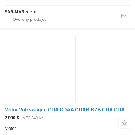
SAR-MAR s. r. o.
Motor Volkswagen CDA CDAA CDAB BZB CDA CDAA CDAB 1 pro automobilu Volkswagen AUDI TT 1,8 TFSI, SEAT Altea, Toledo, Leon, Alhambra 1,8 TSI, VOLKSWAGEN Golf VI Golf VI, Passat CC, Passat V, Passat VI, Passat CC 1,8 TSI, ŠKODA Octavia II, Superb II, Yeti 1,8 TSI
2 990 €
≈ 72 340 Kč
Motor