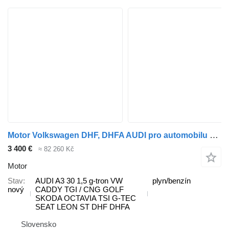
Motor Volkswagen DHF, DHFA AUDI pro automobilu Volkswagen AUDI A3 30 1,5 g-tron VW CADDY 1,5 TGI / CNG VW GOLF 1,5 TGI SKODA OCTAVIA 1,5 TSI G-TEC / CNG SEAT LEON / ST 1,5 TGI / CNG
3 400 €
≈ 82 260 Kč
Motor
Stav
AUDI A3 30 1,5 g-tron VW
plyn/benzín
nový
CADDY TGI / CNG GOLF
SKODA OCTAVIA TSI G-TEC
SEAT LEON ST DHF DHFA
Slovensko