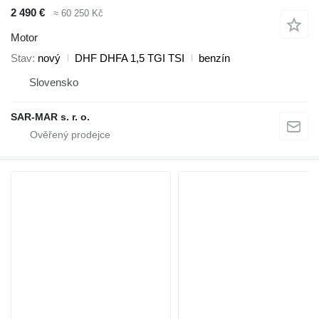
2 490 €
≈ 60 250 Kč
Motor
Stav
nový
DHF DHFA 1,5 TGI TSI
benzín
Slovensko
SAR-MAR s. r. o.