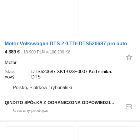
Motor Volkswagen DTS 2.0 TDI DTS520687 pro automobilu Volkswagen Golf VIII Passat B8 Tiguan
4 389 €
18 900 PLN
≈ 106 200 Kč
Motor
Stav
DTS520687 XK1-023+0007 Kod silnika:
nový
DTS
Polsko, Piotrków Trybunalski
QINDITO SPÓŁKA Z OGRANICZONĄ ODPOWIEDZIALNOŚCIĄ