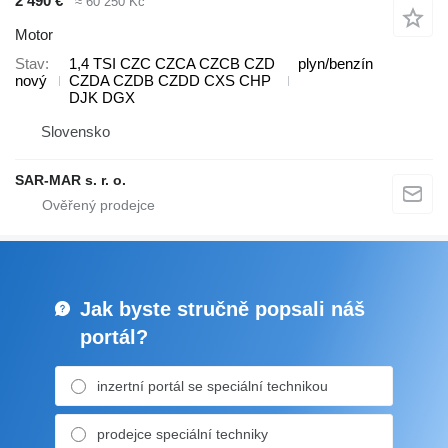
2 490 €
≈ 60 250 Kč
Motor
Stav
1,4 TSI CZC CZCA CZCB CZD
plyn/benzín
nový
CZDA CZDB CZDD CXS CHP
DJK DGX
Slovensko
SAR-MAR s. r. o.
Jak byste stručně popsali náš
portál?
inzertní portál se speciální technikou
prodejce speciální techniky