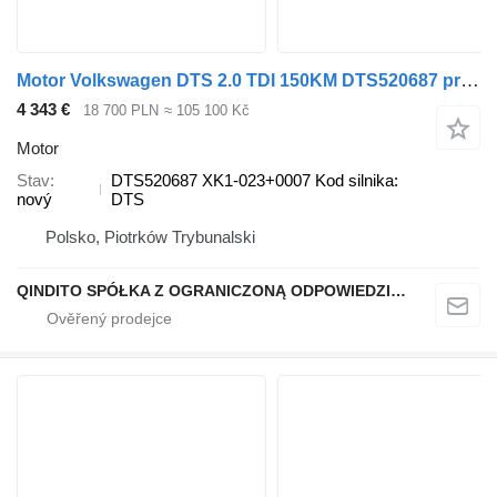
Motor Volkswagen DTS 2.0 TDI 150KM DTS520687 pro automobilu Volkswagen Golf VIII Passat B8 Tiguan
4 343 €
18 700 PLN
≈ 105 100 Kč
Motor
Stav
DTS520687 XK1-023+0007 Kod silnika:
nový
DTS
Polsko, Piotrków Trybunalski
QINDITO SPÓŁKA Z OGRANICZONĄ ODPOWIEDZIALNOŚCIĄ