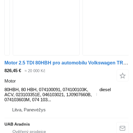
Motor 2.5 TDI 80HBH pro automobilu Volkswagen TRANSPORTER IV Minibus / passenger (70XB, 70XC, 7DB, 7DW, 7DK)
826,45 €
≈ 20 000 Kč
Motor
80HBH, 80 HBH, 074100091, 074100103K,
diesel
ACV, 023103351E, 046103021, 1J0907660B,
074103603M, 074 103...
Litva, Panevėžys
UAB Aradnis