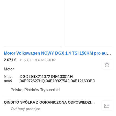
Motor Volkswagen NOWY DGX 1.4 TSI 150KM pro automobilu Volkswagen Jetta VII Golf VII
2 671 €
11 500 PLN
≈ 64 620 Kč
Motor
Stav
DGX DGX211072 04E103011FL
nový
04E972627HQ 04E199275AJ 04E121600BD
Polsko, Piotrków Trybunalski
QINDITO SPÓŁKA Z OGRANICZONĄ ODPOWIEDZIALNOŚCIĄ