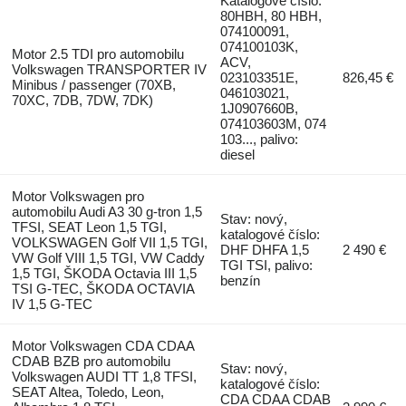
Katalogové číslo:
80HBH, 80 HBH,
074100091,
074100103K,
Motor 2.5 TDI pro automobilu
ACV,
Volkswagen TRANSPORTER IV
023103351E,
826,45 €
Minibus / passenger (70XB,
046103021,
70XC, 7DB, 7DW, 7DK)
1J0907660B,
074103603M, 074
103..., palivo:
diesel
Motor Volkswagen pro
automobilu Audi A3 30 g-tron 1,5
Stav: nový,
TFSI, SEAT Leon 1,5 TGI,
katalogové číslo:
VOLKSWAGEN Golf VII 1,5 TGI,
DHF DHFA 1,5
2 490 €
VW Golf VIII 1,5 TGI, VW Caddy
TGI TSI, palivo:
1,5 TGI, ŠKODA Octavia III 1,5
benzín
TSI G-TEC, ŠKODA OCTAVIA
IV 1,5 G-TEC
Motor Volkswagen CDA CDAA
CDAB BZB pro automobilu
Stav: nový,
Volkswagen AUDI TT 1,8 TFSI,
katalogové číslo:
SEAT Altea, Toledo, Leon,
CDA CDAA CDAB