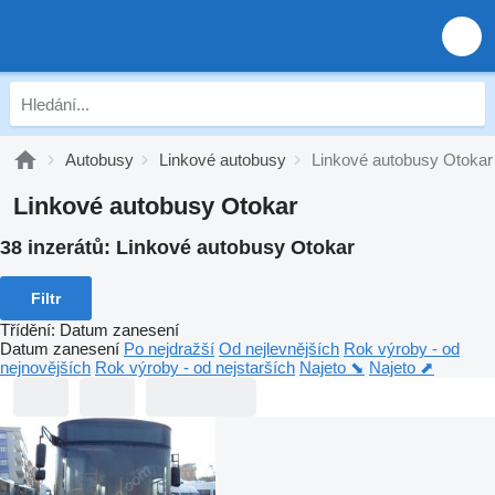
Autobusy
Linkové autobusy
Linkové autobusy Otokar
Linkové autobusy Otokar
38 inzerátů:
Linkové autobusy Otokar
Filtr
Třídění
:
Datum zanesení
Datum zanesení
Po nejdražší
Od nejlevnějších
Rok výroby - od
nejnovějších
Rok výroby - od nejstarších
Najeto ⬊
Najeto ⬈