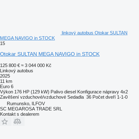
linkový autobus Otokar SULTAN
MEGA NAVIGO in STOCK
15
Otokar SULTAN MEGA NAVIGO in STOCK
125 800 €
≈ 3 044 000 Kč
Linkový autobus
2025
11 km
Euro 6
Výkon
176 HP (129 kW)
Palivo
diesel
Konfigurace nápravy
4x2
Zavěšení
vzduchové/vzduchové
Sedadla
36
Počet dveří
1-1-0
Rumunsko, ILFOV
SC MEGAROSA TRADE SRL
Kontakt s dealerem