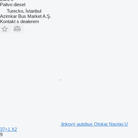
Palivo
diesel
Turecko, İstanbul
Azimkar Bus Market A.Ş.
Kontakt s dealerem
linkový autobus Otokar Navigo U
37+1 X2
9