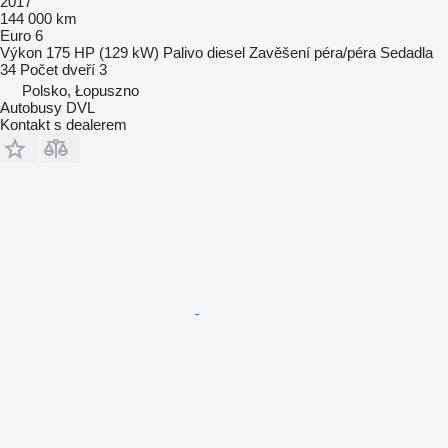
2017
144 000 km
Euro 6
Výkon
175 HP (129 kW)
Palivo
diesel
Zavěšení
péra/péra
Sedadla
34
Počet dveří
3
Polsko, Łopuszno
Autobusy DVL
Kontakt s dealerem