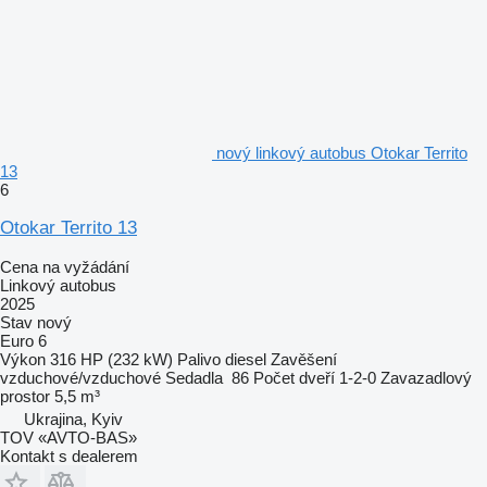
nový linkový autobus Otokar Territo
13
6
Otokar Territo 13
Cena na vyžádání
Linkový autobus
2025
Stav
nový
Euro 6
Výkon
316 HP (232 kW)
Palivo
diesel
Zavěšení
vzduchové/vzduchové
Sedadla
86
Počet dveří
1-2-0
Zavazadlový
prostor
5,5 m³
Ukrajina, Kyiv
TOV «AVTO-BAS»
Kontakt s dealerem