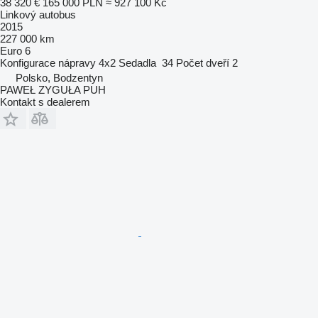
38 320 €
165 000 PLN
≈ 927 100 Kč
Linkový autobus
2015
227 000 km
Euro 6
Konfigurace nápravy
4x2
Sedadla
34
Počet dveří
2
Polsko, Bodzentyn
PAWEŁ ZYGUŁA PUH
Kontakt s dealerem