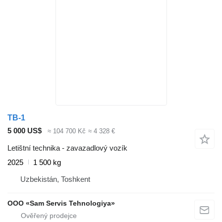
TB-1
5 000 US$
≈ 104 700 Kč
≈ 4 328 €
Letištní technika - zavazadlový vozík
2025
1 500 kg
Uzbekistán, Toshkent
OOO «Sam Servis Tehnologiya»