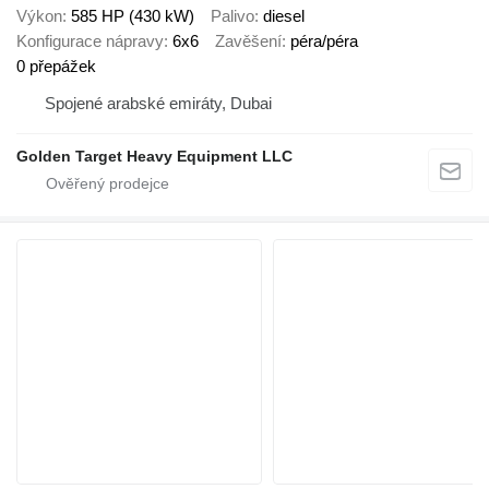
Výkon
585 HP (430 kW)
Palivo
diesel
Konfigurace nápravy
6x6
Zavěšení
péra/péra
0 přepážek
Spojené arabské emiráty, Dubai
Golden Target Heavy Equipment LLC