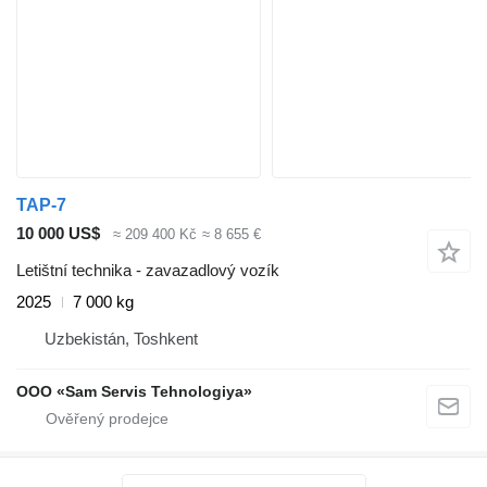
TAP-7
10 000 US$
≈ 209 400 Kč
≈ 8 655 €
Letištní technika - zavazadlový vozík
2025
7 000 kg
Uzbekistán, Toshkent
OOO «Sam Servis Tehnologiya»