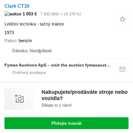
Clark CT30
1 003 €
7 500 DKK
≈ 24 270 Kč
Letištní technika - tažný traktor
1973
Palivo
benzín
Dánsko, Nordjylland
Fymas Auctions ApS – visit the auction fymasauctions.dk
Nakupujete/prodáváte stroje nebo
vozidla?
Dělejte to s námi!
Přidejte inzerát