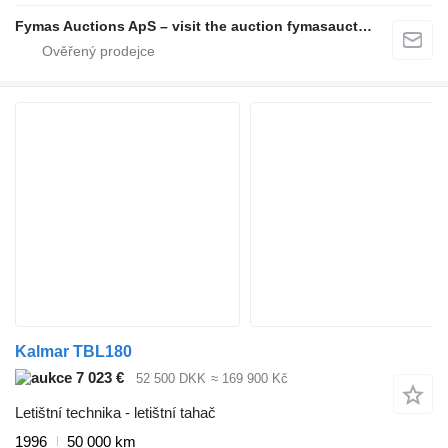
Fymas Auctions ApS – visit the auction fymasauctions.dk
Kalmar TBL180
7 023 €
52 500 DKK
≈ 169 900 Kč
Letištní technika - letištní tahač
1996
50 000 km