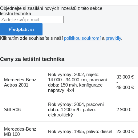
Objednejte si zasílání nových inzerátů z této sekce
letištní technika
Předplatit si
Kliknutím zde souhlasíte s naší
politikou soukromí
a
pravidly
.
Ceny za letištní technika
Rok výroby: 2002, najeto:
33 000 €
Mercedes-Benz
14 000 - 34 000 km, pracovní
-
Actros 2031
doba: 150 m/h, konfigurace
48 000 €
nápravy: 4x4
Rok výroby: 2004, pracovní
Still R06
doba: 4 200 m/h, palivo:
2 900 €
elektrolitický
Mercedes-Benz
Rok výroby: 1995, palivo: diesel
23 000 €
MB 100