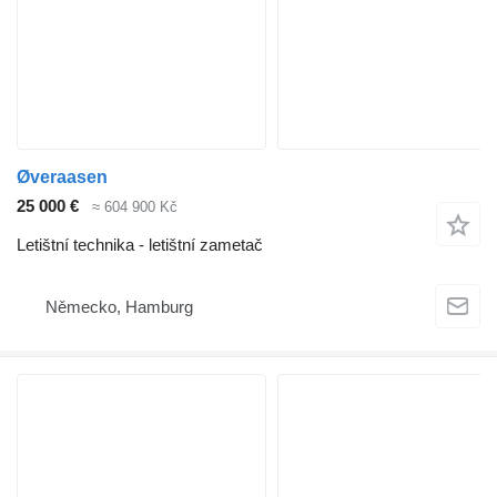
Øveraasen
25 000 €
≈ 604 900 Kč
Letištní technika - letištní zametač
Německo, Hamburg