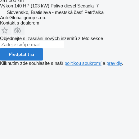
251 000 km
Výkon
140 HP (103 kW)
Palivo
diesel
Sedadla
7
Slovensko, Bratislava - mestská časť Petržalka
AutoGlobal group s.r.o.
Kontakt s dealerem
Objednejte si zasílání nových inzerátů z této sekce
Předplatit si
Kliknutím zde souhlasíte s naší
politikou soukromí
a
pravidly
.