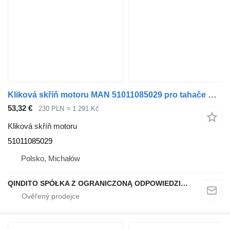
Kliková skříň motoru MAN 51011085029 pro tahače MAN TGL
53,32 €
230 PLN
≈ 1 291 Kč
Kliková skříň motoru
51011085029
Polsko, Michałów
QINDITO SPÓŁKA Z OGRANICZONĄ ODPOWIEDZIALNOŚCIĄ