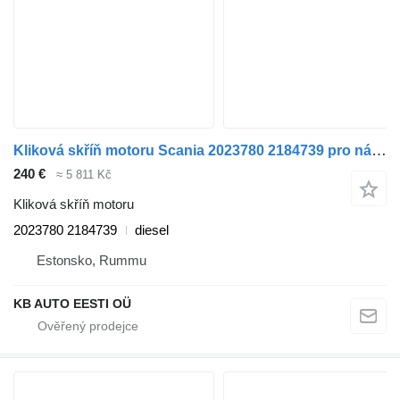
Kliková skříň motoru Scania 2023780 2184739 pro nákladní auta Scania P,G,R,T-series (2004-2017)
240 €
≈ 5 811 Kč
Kliková skříň motoru
2023780 2184739
diesel
Estonsko, Rummu
KB AUTO EESTI OÜ