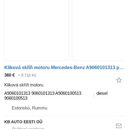
Kliková skříň motoru Mercedes-Benz A9060101313 pro nákladní auta Mercedes-Benz Atego, Atego 2, Atego 3 (1996-)
360 €
≈ 8 716 Kč
Kliková skříň motoru
A9060101313 9060101313 A9060100513
diesel
9060100513
Estonsko, Rummu
KB AUTO EESTI OÜ