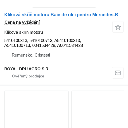
Kliková skříň motoru Baie de ulei pentru Mercedes-Benz 5410100313 pro nákladní auta
Cena na vyžádání
Kliková skříň motoru
5410100313, 5410100713, A5410100313,
A5410100713, 0041534428, A0041534428
Rumunsko, Cristesti
ROYAL DRU AGRO S.R.L.