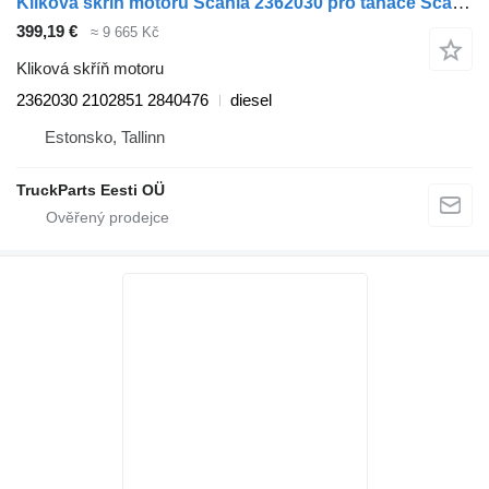
Kliková skříň motoru Scania 2362030 pro tahače Scania L,P,G,R,S-series (2016-)
399,19 €
≈ 9 665 Kč
Kliková skříň motoru
2362030 2102851 2840476
diesel
Estonsko, Tallinn
TruckParts Eesti OÜ