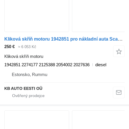
Kliková skříň motoru 1942851 pro nákladní auta Scania P,G,R,T-series (2004-2017)
250 €
≈ 6 053 Kč
Kliková skříň motoru
1942851 2274177 2125388 2054002 2027636
diesel
Estonsko, Rummu
KB AUTO EESTI OÜ