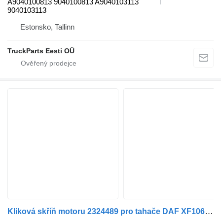
A9040100813 9040100813 A9040103113
9040103113
Estonsko, Tallinn
TruckParts Eesti OÜ
Kliková skříň motoru 2324489 pro tahače DAF XF106 (2014)