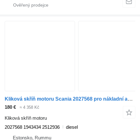
Kliková skříň motoru Scania 2027568 pro nákladní auta Scania P,G,R,T-series (2004-2017)
180 €
≈ 4 358 Kč
Kliková skříň motoru
2027568 1943434 2512936
diesel
Estonsko, Rummu