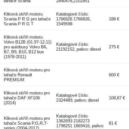
tahače Scania
2840476,2102851
Kliková skříň motoru
Katalogové číslo:
Scania P R G pro tahače
1766826 1766826,
188 €
Scania P R G T
1549598
Kliková skříň motoru
Volvo B12B (01.97-12.11)
Katalogové číslo:
pro autobusy Volvo B6,
275 €
21192152, palivo: diesel
B7, B9, B10, B12 bus
(1978-2011)
Kliková skříň motoru pro
tahače Renault
600 €
PREMIUM
Kliková skříň motoru pro
Katalogové číslo:
tahače DAF XF106
108,87 €
2324489, palivo: diesel
(2014)
Katalogové číslo:
Kliková skříň motoru pro
1362693 2182273
tahače Scania P,G,R,T-
81 €
1798251 1869416, palivo:
series (2004-2017)