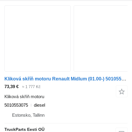
Kliková skříň motoru Renault Midlum (01.00-) 5010553075 pro nákladní auta Renault Kerax, Midlum (1997-2014)
73,39 €
≈ 1 777 Kč
Kliková skříň motoru
5010553075
diesel
Estonsko, Tallinn
TruckParts Eesti OÜ