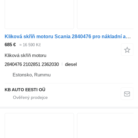
Kliková skříň motoru Scania 2840476 pro nákladní auta Scania P,G,R,T-series (2004-2017)
685 €
≈ 16 590 Kč
Kliková skříň motoru
2840476 2102851 2362030
diesel
Estonsko, Rummu
KB AUTO EESTI OÜ