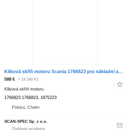
Kliková skříň motoru Scania 1766823 pro nákladní auta Scania P R G
588 €
≈ 14 240 Kč
Kliková skříň motoru
1766823 1766823, 1875223
Polsko, Chełm
SCAN-SPEC Sp. z o.o.