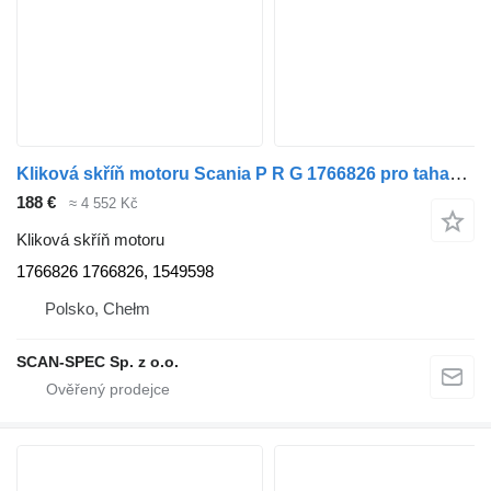
Kliková skříň motoru Scania P R G 1766826 pro tahače Scania P R G T
188 €
≈ 4 552 Kč
Kliková skříň motoru
1766826 1766826, 1549598
Polsko, Chełm
SCAN-SPEC Sp. z o.o.