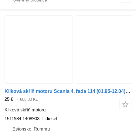
Kliková skříň motoru Scania 4. řada 114 (01.95-12.04) 1511984 1408903 pro nákladní auta Scania 4-series (1995-2006)
25 €
≈ 605,30 Kč
Kliková skříň motoru
1511984 1408903
diesel
Estonsko, Rummu