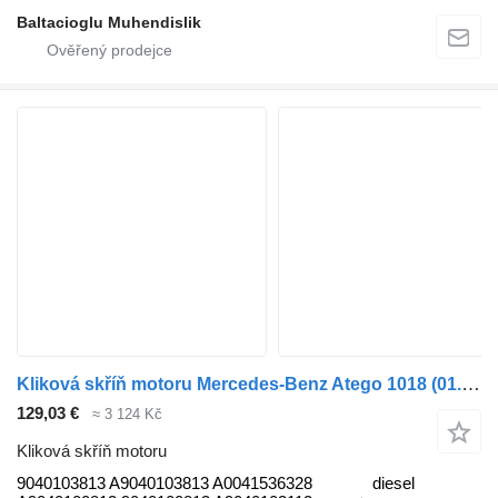
Baltacioglu Muhendislik
Kliková skříň motoru Mercedes-Benz Atego 1018 (01.98-12.04) 9040103813 pro tahače Mercedes-Benz Atego, Atego 2, Atego 3 (1996-)
129,03 €
≈ 3 124 Kč
Kliková skříň motoru
9040103813 A9040103813 A0041536328
diesel