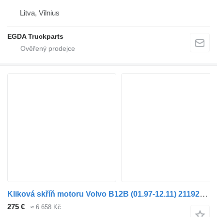
Litva, Vilnius
EGDA Truckparts
Kliková skříň motoru Volvo B12B (01.97-12.11) 21192152 pro autobusy Volvo B6, B7, B9, B10, B12 bus (1978-2011)
275 €
≈ 6 658 Kč