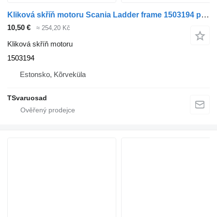
Kliková skříň motoru Scania Ladder frame 1503194 pro tahače Scania R420
10,50 €
≈ 254,20 Kč
Kliková skříň motoru
1503194
Estonsko, Kõrveküla
TSvaruosad