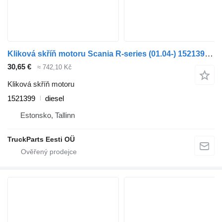
Kliková skříň motoru Scania R-series (01.04-) 1521399 pro tahače Scania P,G,R,T-series (2004-2017)
30,65 €
≈ 742,10 Kč
Kliková skříň motoru
1521399
diesel
Estonsko, Tallinn
TruckParts Eesti OÜ