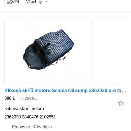
Všechny
Kliková skříň motoru Scania Oil sump 2362030 pro tahače Scania
300 €
≈ 7 264 Kč
Kliková skříň motoru
2362030 2840476,2102851
Estonsko, Kõrveküla