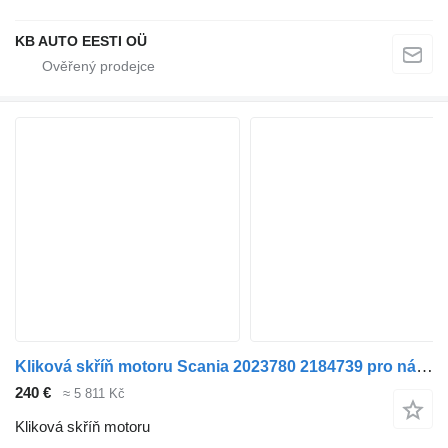
KB AUTO EESTI OÜ
Kliková skříň motoru Scania 2023780 2184739 pro nákladní auta Scania P,G,R,T-series (2004-2017)
240 €
≈ 5 811 Kč
Kliková skříň motoru