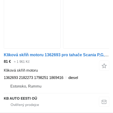
Kliková skříň motoru 1362693 pro tahače Scania P,G,R,T-series (2004-2017)
81 €
≈ 1 961 Kč
Kliková skříň motoru
1362693 2182273 1798251 1869416
diesel
Estonsko, Rummu
KB AUTO EESTI OÜ