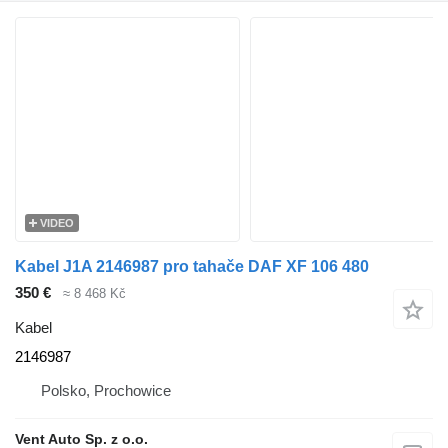
VIDEO
Kabel J1A 2146987 pro tahače DAF XF 106 480
350 €
≈ 8 468 Kč
Kabel
2146987
Polsko, Prochowice
Vent Auto Sp. z o.o.