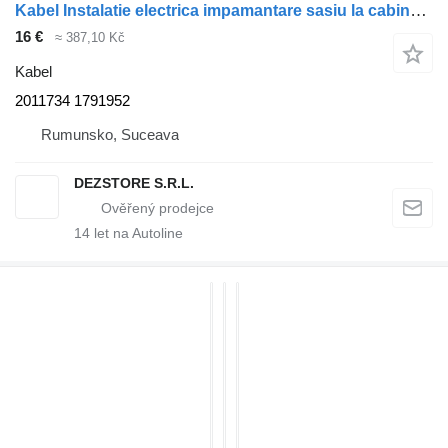
Kabel Instalatie electrica impamantare sasiu la cabina 2011734 pro tahače DAF XF105
16 €
≈ 387,10 Kč
Kabel
2011734 1791952
Rumunsko, Suceava
DEZSTORE S.R.L.
14
let na Autoline