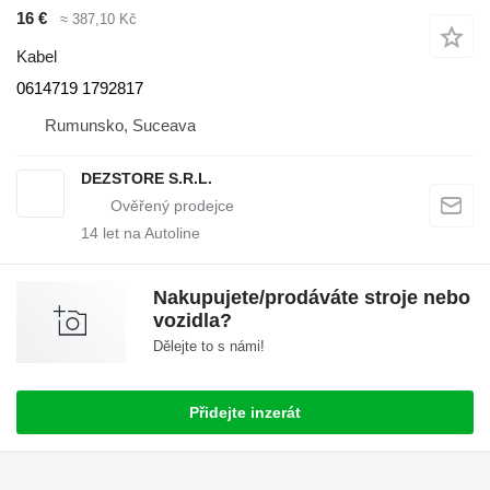
16 €
≈ 387,10 Kč
Kabel
0614719 1792817
Rumunsko, Suceava
DEZSTORE S.R.L.
14
let na Autoline
Nakupujete/prodáváte stroje nebo
vozidla?
Dělejte to s námi!
Přidejte inzerát