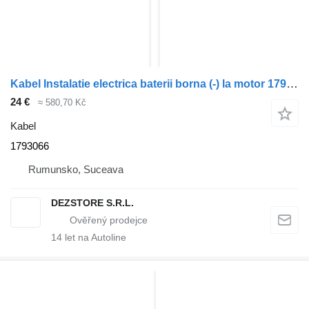
Kabel Instalatie electrica baterii borna (-) la motor 1793066 pro tahače DAF XF105
24 €
≈ 580,70 Kč
Kabel
1793066
Rumunsko, Suceava
DEZSTORE S.R.L.
14
let na Autoline