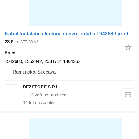
Kabel Instalatie electrica senzor rotatie 1942680 pro tahače DAF XF
28 €
≈ 677,50 Kč
Kabel
1942680, 1952942, 2034714 1864262
Rumunsko, Suceava
DEZSTORE S.R.L.
14
let na Autoline