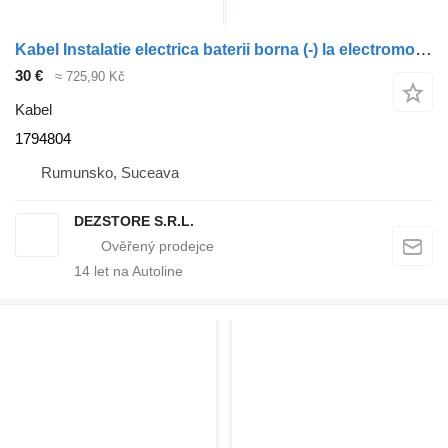
Kabel Instalatie electrica baterii borna (-) la electromotor 1794804 pro tahače DAF XF105
30 €
≈ 725,90 Kč
Kabel
1794804
Rumunsko, Suceava
DEZSTORE S.R.L.
14
let na Autoline