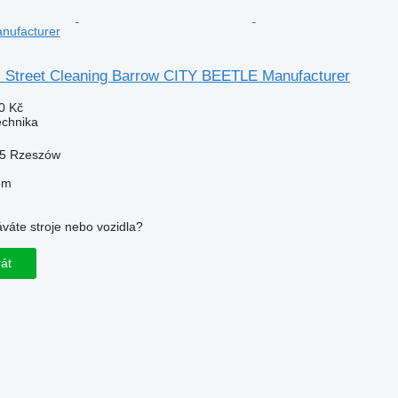
nufacturer
c Street Cleaning Barrow CITY BEETLE Manufacturer
0 Kč
echnika
05 Rzeszów
em
váte stroje nebo vozidla?
rát