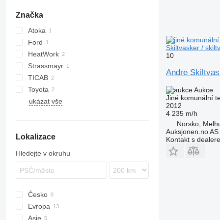
Značka
Atoka
Ford
Skiltvasker / ski
HeatWork
Transit
10
Strassmayr
HW
Andre Skiltvas
TICAB
Toyota
Aukce
Jiné komunální t
ukázat vše
Hiace
2012
4 235 m/h
Norsko, Melh
Auksjonen.no AS
Lokalizace
Kontakt s dealer
Hledejte v okruhu
Česko
Evropa
Asie
Polsko