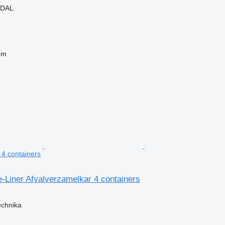
MDAL
em
 4 containers
-Liner Afvalverzamelkar 4 containers
echnika