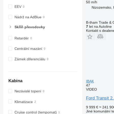
50 m/h
EEV
Nizozemsko,
Nádrž na AdBlue
B-tham Trade & C
7
let na Autoline
Skříň převodovky
Kontakt s dealer
Retardér
Centrální mazání
Zámek diferenciálu
Kabina
IBAK
47
VIDEO
Nezávislé topení
Ford Transit 
Klimatizace
9 999 €
≈ 241 90
Jiné komunální t
Cruise control (tempomat)