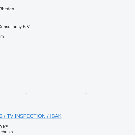
 Rheden
onsultancy B.V.
em
2.2 / TV INSPECTION / IBAK
0 Kč
echnika