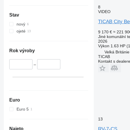
8
VIDEO
Stav
TICAB City Beet
nový
ojeté
9 170 €
≈ 221 90
Jiné komunální t
2026
Výkon
1.63 HP (
Rok výroby
Velká Británie
TICAB
Kontakt s dealer
–
Euro
Euro 5
13
Najeto
RV-7-CS