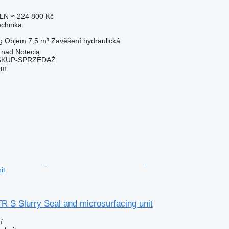
PLN
≈ 224 800 Kč
echnika
g
Objem
7,5 m³
Zavěšení
hydraulická
 nad Notecią
SKUP-SPRZEDAŻ
em
it
 S Slurry Seal and microsurfacing unit
í