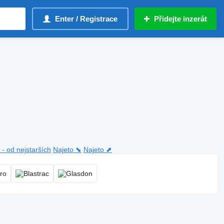
Enter / Registrace
Přidejte inzerát
- od nejstarších
Najeto ⬊
Najeto ⬈