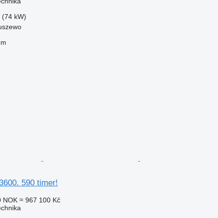
echnika
 (74 kW)
ruszewo
em
600. 590 timer!
0 NOK
≈ 967 100 Kč
echnika