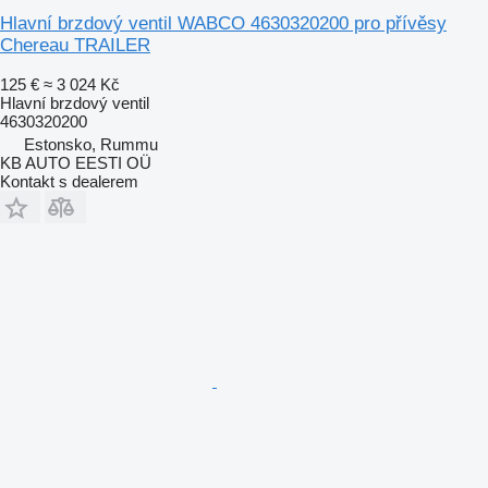
Hlavní brzdový ventil WABCO 4630320200 pro přívěsy
Chereau TRAILER
125 €
≈ 3 024 Kč
Hlavní brzdový ventil
4630320200
Estonsko, Rummu
KB AUTO EESTI OÜ
Kontakt s dealerem