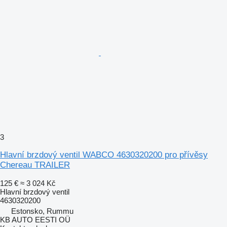
3
Hlavní brzdový ventil WABCO 4630320200 pro přívěsy
Chereau TRAILER
125 €
≈ 3 024 Kč
Hlavní brzdový ventil
4630320200
Estonsko, Rummu
KB AUTO EESTI OÜ