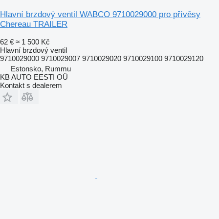
Hlavní brzdový ventil WABCO 9710029000 pro přívěsy
Chereau TRAILER
62 €
≈ 1 500 Kč
Hlavní brzdový ventil
9710029000 9710029007 9710029020 9710029100 9710029120
Estonsko, Rummu
KB AUTO EESTI OÜ
Kontakt s dealerem