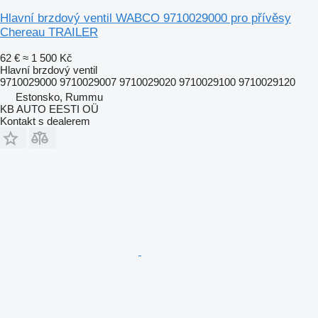
Hlavní brzdový ventil WABCO 9710029000 pro přívěsy
Chereau TRAILER
62 €
≈ 1 500 Kč
Hlavní brzdový ventil
9710029000 9710029007 9710029020 9710029100 9710029120
Estonsko, Rummu
KB AUTO EESTI OÜ
Kontakt s dealerem