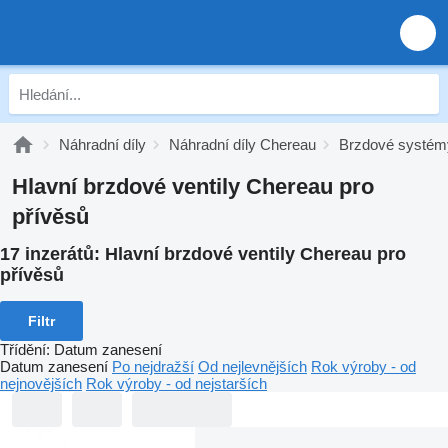
Náhradní díly
Náhradní díly Chereau
Brzdové systém
Hlavní brzdové ventily Chereau pro
přívěsů
17 inzerátů:
Hlavní brzdové ventily Chereau pro
přívěsů
Filtr
Třídění
:
Datum zanesení
Datum zanesení
Po nejdražší
Od nejlevnějších
Rok výroby - od
nejnovějších
Rok výroby - od nejstarších