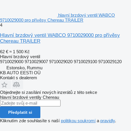
hlavní brzdový ventil WABCO
9710029000 pro přívěsy Chereau TRAILER
4
Hlavní brzdový ventil WABCO 9710029000 pro přívěsy
Chereau TRAILER
62 €
≈ 1 500 Kč
Hlavní brzdový ventil
9710029000 9710029007 9710029020 9710029100 9710029120
Estonsko, Rummu
KB AUTO EESTI OÜ
Kontakt s dealerem
Objednejte si zasílání nových inzerátů z této sekce
hlavní brzdové ventily
Chereau
Předplatit si
Kliknutím zde souhlasíte s naší
politikou soukromí
a
pravidly
.