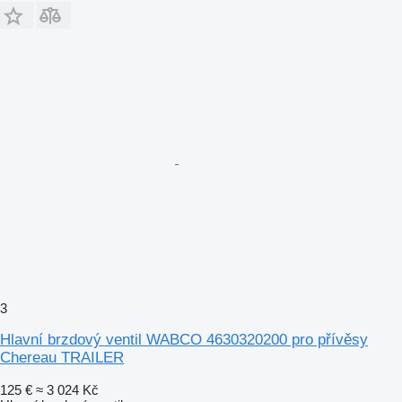
3
Hlavní brzdový ventil WABCO 4630320200 pro přívěsy
Chereau TRAILER
125 €
≈ 3 024 Kč