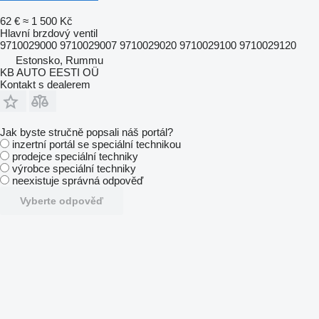
62 €
≈ 1 500 Kč
Hlavní brzdový ventil
9710029000 9710029007 9710029020 9710029100 9710029120
Estonsko, Rummu
KB AUTO EESTI OÜ
Kontakt s dealerem
Jak byste stručně popsali náš portál?
inzertní portál se speciální technikou
prodejce speciální techniky
výrobce speciální techniky
neexistuje správná odpověď
Vyberte odpověď