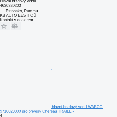
Hlavní brzdový ventil
4630320200
Estonsko, Rummu
KB AUTO EESTI OÜ
Kontakt s dealerem
hlavní brzdový ventil WABCO
9710029000 pro přívěsy Chereau TRAILER
4