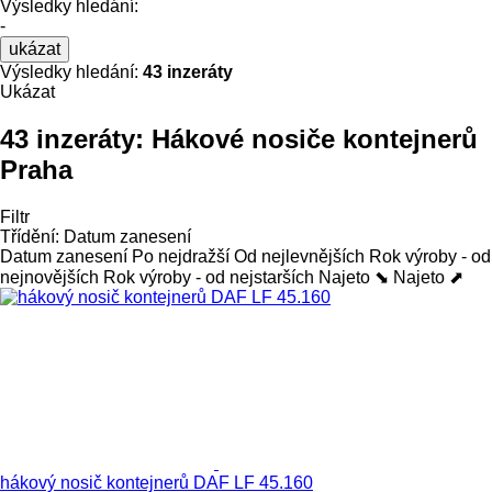
Výsledky hledání:
-
ukázat
Výsledky hledání:
43 inzeráty
Ukázat
43 inzeráty:
Hákové nosiče kontejnerů
Praha
Filtr
Třídění
:
Datum zanesení
Datum zanesení
Po nejdražší
Od nejlevnějších
Rok výroby - od
nejnovějších
Rok výroby - od nejstarších
Najeto ⬊
Najeto ⬈
hákový nosič kontejnerů DAF LF 45.160