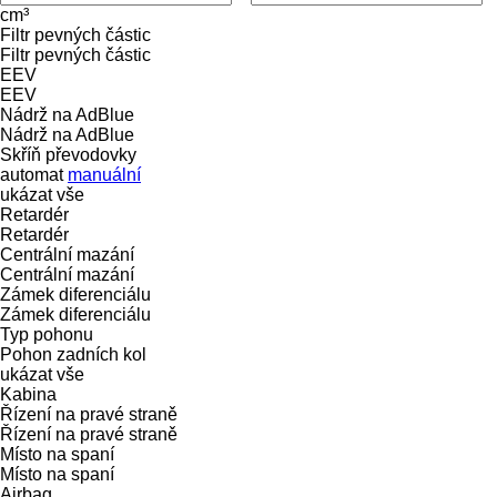
cm³
Filtr pevných částic
Filtr pevných částic
EEV
EEV
Nádrž na AdBlue
Nádrž na AdBlue
Skříň převodovky
automat
manuální
ukázat vše
Retardér
Retardér
Centrální mazání
Centrální mazání
Zámek diferenciálu
Zámek diferenciálu
Typ pohonu
Pohon zadních kol
ukázat vše
Kabina
Řízení na pravé straně
Řízení na pravé straně
Místo na spaní
Místo na spaní
Airbag