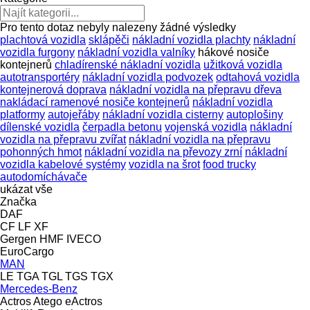
Pro tento dotaz nebyly nalezeny žádné výsledky
plachtová vozidla
sklápěči
nákladní vozidla plachty
nákladní
vozidla furgony
nákladní vozidla valníky
hákové nosiče
kontejnerů
chladírenské nákladní vozidla
užitková vozidla
autotransportéry
nákladní vozidla podvozek
odtahová vozidla
kontejnerová doprava
nákladní vozidla na přepravu dřeva
nakládací ramenové nosiče kontejnerů
nákladní vozidla
platformy
autojeřáby
nákladní vozidla cisterny
autoplošiny
dílenské vozidla
čerpadla betonu
vojenská vozidla
nákladní
vozidla na přepravu zvířat
nákladní vozidla na přepravu
pohonných hmot
nákladní vozidla na převozy zrní
nákladní
vozidla kabelové systémy
vozidla na šrot
food trucky
autodomíchávače
ukázat vše
Značka
DAF
CF
LF
XF
Gergen
HMF
IVECO
EuroCargo
MAN
LE
TGA
TGL
TGS
TGX
Mercedes-Benz
Actros
Atego
eActros