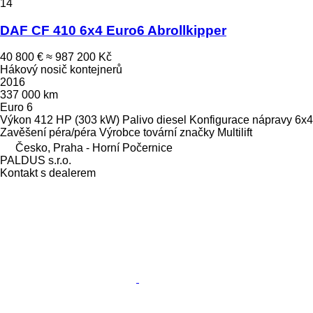
14
DAF CF 410 6x4 Euro6 Abrollkipper
40 800 €
≈ 987 200 Kč
Hákový nosič kontejnerů
2016
337 000 km
Euro 6
Výkon
412 HP (303 kW)
Palivo
diesel
Konfigurace nápravy
6x4
Zavěšení
péra/péra
Výrobce tovární značky
Multilift
Česko, Praha - Horní Počernice
PALDUS s.r.o.
Kontakt s dealerem