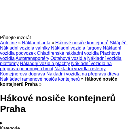
Přidejte inzerát
Autoline
»
Nákladní auta
»
Hákové nosiče kontejnerů
Sklápěči
Nákladní vozidla valníky
Nákladní vozidla furgony
Nákladní
vozidla podvozek
Chladírenské nákladní vozidla
Plachtová
vozidla
Autotransportéry
Odtahová vozidla
Nákladní vozidla
platformy
Nákladní vozidla plachty
Nákladní vozidla na
přepravu pohonných hmot
Nákladní vozidla cisterny
Kontejnerová doprava
Nákladní vozidla na přepravu dřeva
Nakládací ramenové nosiče kontejnerů
»
Hákové nosiče
kontejnerů Praha
»
Hákové nosiče kontejnerů
Praha
Kategorie