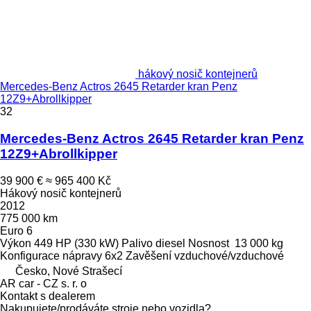
hákový nosič kontejnerů
Mercedes-Benz Actros 2645 Retarder kran Penz
12Z9+Abrollkipper
32
Mercedes-Benz Actros 2645 Retarder kran Penz
12Z9+Abrollkipper
39 900 €
≈ 965 400 Kč
Hákový nosič kontejnerů
2012
775 000 km
Euro 6
Výkon
449 HP (330 kW)
Palivo
diesel
Nosnost
13 000 kg
Konfigurace nápravy
6x2
Zavěšení
vzduchové/vzduchové
Česko, Nové Strašecí
AR car - CZ s. r. o
Kontakt s dealerem
Nakupujete/prodáváte stroje nebo vozidla?