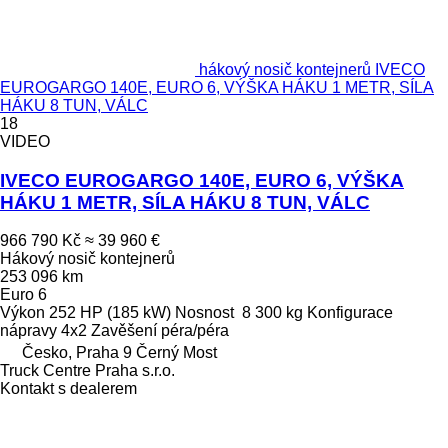
hákový nosič kontejnerů IVECO
EUROGARGO 140E, EURO 6, VÝŠKA HÁKU 1 METR, SÍLA
HÁKU 8 TUN, VÁLC
18
VIDEO
IVECO EUROGARGO 140E, EURO 6, VÝŠKA
HÁKU 1 METR, SÍLA HÁKU 8 TUN, VÁLC
966 790 Kč
≈ 39 960 €
Hákový nosič kontejnerů
253 096 km
Euro 6
Výkon
252 HP (185 kW)
Nosnost
8 300 kg
Konfigurace
nápravy
4x2
Zavěšení
péra/péra
Česko, Praha 9 Černý Most
Truck Centre Praha s.r.o.
Kontakt s dealerem