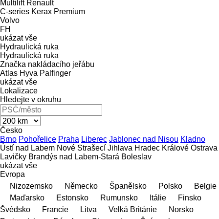
Multilift
Renault
C-series
Kerax
Premium
Volvo
FH
ukázat vše
Hydraulická ruka
Hydraulická ruka
Značka nakládacího jeřábu
Atlas
Hyva
Palfinger
ukázat vše
Lokalizace
Hledejte v okruhu
Česko
Brno
Pohořelice
Praha
Liberec
Jablonec nad Nisou
Kladno
Ústí nad Labem
Nové Strašecí
Jihlava
Hradec Králové
Ostrava
Lavičky
Brandýs nad Labem-Stará Boleslav
ukázat vše
Evropa
Nizozemsko
Německo
Španělsko
Polsko
Belgie
Maďarsko
Estonsko
Rumunsko
Itálie
Finsko
Švédsko
Francie
Litva
Velká Británie
Norsko