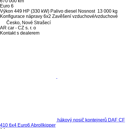
670 000 km
Euro 6
Výkon
449 HP (330 kW)
Palivo
diesel
Nosnost
13 000 kg
Konfigurace nápravy
6x2
Zavěšení
vzduchové/vzduchové
Česko, Nové Strašecí
AR car - CZ s. r. o
Kontakt s dealerem
hákový nosič kontejnerů DAF CF
410 6x4 Euro6 Abrollkipper