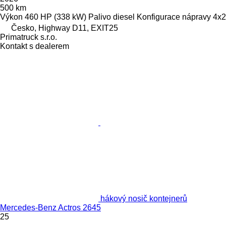
500 km
Výkon
460 HP (338 kW)
Palivo
diesel
Konfigurace nápravy
4x2
Česko, Highway D11, EXIT25
Primatruck s.r.o.
Kontakt s dealerem
hákový nosič kontejnerů
Mercedes-Benz Actros 2645
25