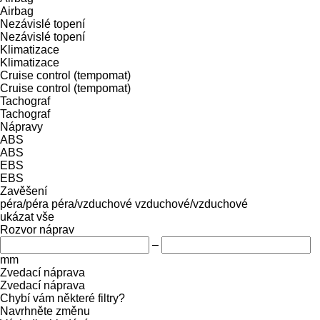
Airbag
Nezávislé topení
Nezávislé topení
Klimatizace
Klimatizace
Cruise control (tempomat)
Cruise control (tempomat)
Tachograf
Tachograf
Nápravy
ABS
ABS
EBS
EBS
Zavěšení
péra/péra
péra/vzduchové
vzduchové/vzduchové
ukázat vše
Rozvor náprav
–
mm
Zvedací náprava
Zvedací náprava
Chybí vám některé filtry?
Navrhněte změnu