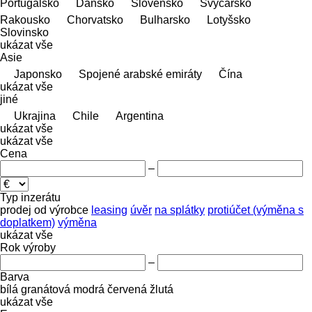
Portugalsko
Dánsko
Slovensko
Švýcarsko
Rakousko
Chorvatsko
Bulharsko
Lotyšsko
Slovinsko
ukázat vše
Asie
Japonsko
Spojené arabské emiráty
Čína
ukázat vše
jiné
Ukrajina
Chile
Argentina
ukázat vše
ukázat vše
Cena
–
Typ inzerátu
prodej
od výrobce
leasing
úvěr
na splátky
protiúčet (výměna s
doplatkem)
výměna
ukázat vše
Rok výroby
–
Barva
bílá
granátová
modrá
červená
žlutá
ukázat vše