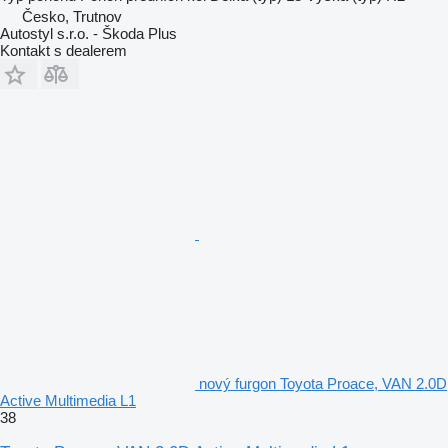
Česko, Trutnov
Autostyl s.r.o. - Škoda Plus
Kontakt s dealerem
nový furgon Toyota Proace, VAN 2.0D
Active Multimedia L1
38