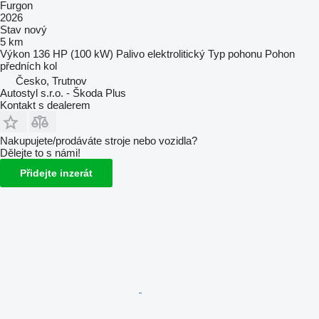
Furgon
2026
Stav
nový
5 km
Výkon
136 HP (100 kW)
Palivo
elektrolitický
Typ pohonu
Pohon
předních kol
Česko, Trutnov
Autostyl s.r.o. - Škoda Plus
Kontakt s dealerem
Nakupujete/prodáváte stroje nebo vozidla?
Dělejte to s námi!
Přidejte inzerát