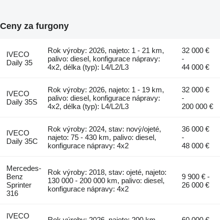
Ceny za furgony
Rok výroby: 2026, najeto: 1 - 21 km,
32 000 €
IVECO
palivo: diesel, konfigurace nápravy:
-
Daily 35
4x2, délka (typ): L4/L2/L3
44 000 €
Rok výroby: 2026, najeto: 1 - 19 km,
32 000 €
IVECO
palivo: diesel, konfigurace nápravy:
-
Daily 35S
4x2, délka (typ): L4/L2/L3
200 000 €
Rok výroby: 2024, stav: nový/ojeté,
36 000 €
IVECO
najeto: 75 - 430 km, palivo: diesel,
-
Daily 35C
konfigurace nápravy: 4x2
48 000 €
Mercedes-
Rok výroby: 2018, stav: ojeté, najeto:
Benz
9 900 € -
130 000 - 200 000 km, palivo: diesel,
Sprinter
26 000 €
konfigurace nápravy: 4x2
316
IVECO
Rok výroby: 2026, najeto: 200 km
60 000 €