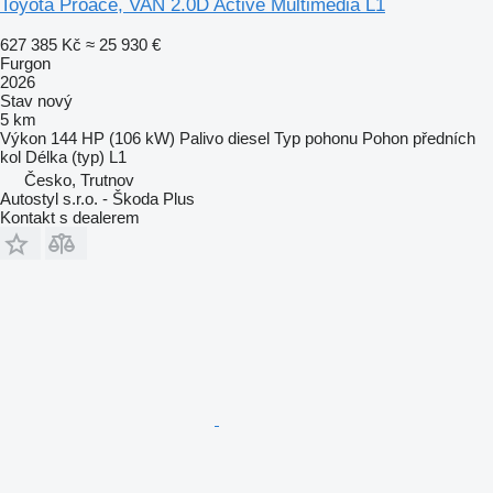
Toyota Proace, VAN 2.0D Active Multimedia L1
627 385 Kč
≈ 25 930 €
Furgon
2026
Stav
nový
5 km
Výkon
144 HP (106 kW)
Palivo
diesel
Typ pohonu
Pohon předních
kol
Délka (typ)
L1
Česko, Trutnov
Autostyl s.r.o. - Škoda Plus
Kontakt s dealerem