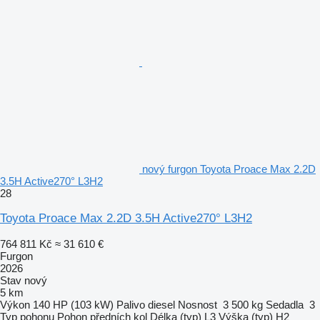
nový furgon Toyota Proace Max 2.2D
3.5H Active270° L3H2
28
Toyota Proace Max 2.2D 3.5H Active270° L3H2
764 811 Kč
≈ 31 610 €
Furgon
2026
Stav
nový
5 km
Výkon
140 HP (103 kW)
Palivo
diesel
Nosnost
3 500 kg
Sedadla
3
Typ pohonu
Pohon předních kol
Délka (typ)
L3
Výška (typ)
H2