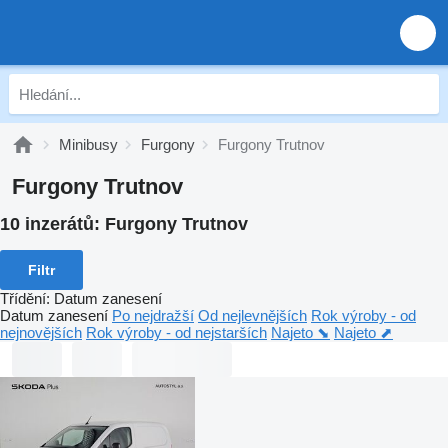
Minibusy
Furgony
Furgony Trutnov
Furgony Trutnov
10 inzerátů:
Furgony Trutnov
Filtr
Třídění
:
Datum zanesení
Datum zanesení
Po nejdražší
Od nejlevnějších
Rok výroby - od
nejnovějších
Rok výroby - od nejstarších
Najeto ⬊
Najeto ⬈