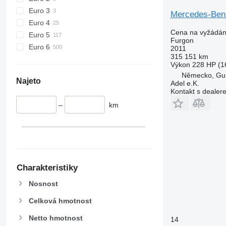
Euro 3
Mercedes-Benz
Euro 4
Cena na vyžádán
Euro 5
Furgon
Euro 6
2011
315 151 km
Výkon
228 HP (1
Německo, Gu
Najeto
Adel e.K.
Kontakt s dealer
–
km
Charakteristiky
Nosnost
Celková hmotnost
Netto hmotnost
14