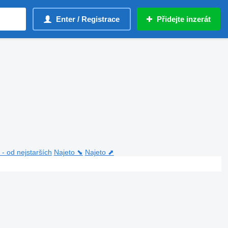
Enter / Registrace
Přidejte inzerát
- od nejstarších
Najeto ⬊
Najeto ⬈