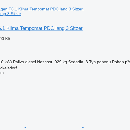
ng 3 Sitzer
.1 Klima Tempomat PDC lang 3 Sitzer
00 Kč
10 kW)
Palivo
diesel
Nosnost
929 kg
Sedadla
3
Typ pohonu
Pohon pře
ckelsdorf
em