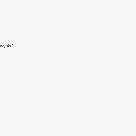
avy
4x2