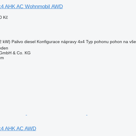
 4x4 AHK AC Wohnmobil AWD
0 Kč
2 kW)
Palivo
diesel
Konfigurace nápravy
4x4
Typ pohonu
pohon na vše
eden
s GmbH & Co. KG
em
 4x4 AHK AC AWD