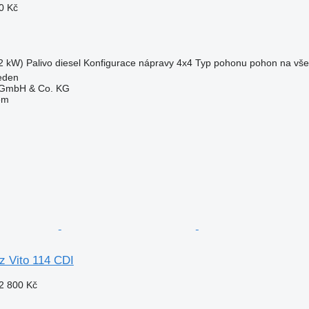
0 Kč
2 kW)
Palivo
diesel
Konfigurace nápravy
4x4
Typ pohonu
pohon na vše
eden
s GmbH & Co. KG
em
 Vito 114 CDI
2 800 Kč