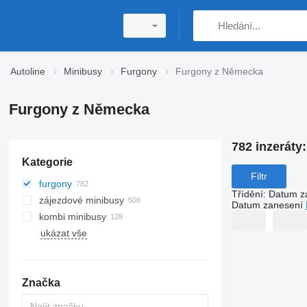
Autoline
Minibusy
Furgony
Furgony z Německa
Furgony z Německa
782 inzeráty
Kategorie
Filtr
furgony
Třídění
:
Datum z
zájezdové minibusy
Datum zanesení
kombi minibusy
ukázat vše
Značka