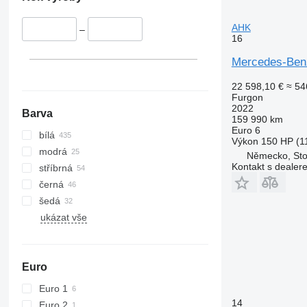
AHK
–
16
Mercedes-Benz
22 598,10 €
≈ 54
Furgon
2022
Barva
159 990 km
Euro 6
bílá
Výkon
150 HP (1
modrá
Německo, Sto
Kontakt s dealer
stříbrná
černá
šedá
ukázat vše
Euro
Euro 1
14
Euro 2