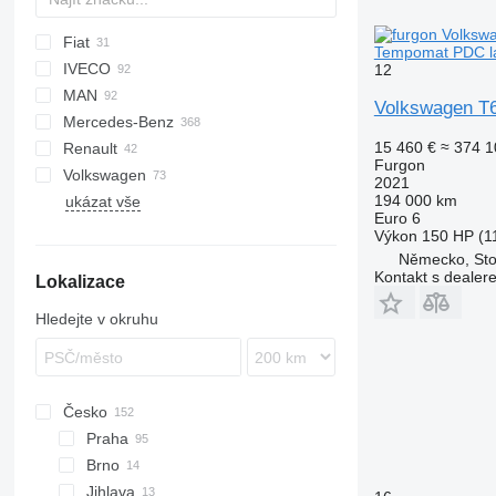
Fiat
Jumper
Logan
Tempomat PDC la
IVECO
Jumpy
Ducato
L-series
H-series
12
MAN
Scudo
Transit
Daily
Volkswagen T6
Mercedes-Benz
TGE
Deliver
15 460 €
≈ 374 1
Renault
eDeliver
C-Class
Canter
NV
Movano
Boxer
Furgon
Volkswagen
Citan
Vivaro
Expert
Master
Hiace
2021
194 000 km
ukázat vše
O-series
Trafic
Lite Ace
Crafter
Euro 6
Sprinter
Proace
LT
Výkon
150 HP (1
V-Class
Verso
Transporter
Německo, Sto
Kontakt s dealer
Lokalizace
Vario
Vito
Hledejte v okruhu
eSprinter
Česko
Praha
Brno
Jihlava