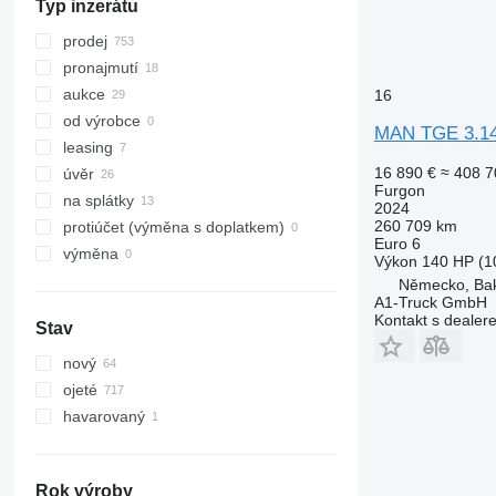
Typ inzerátu
prodej
pronajmutí
aukce
16
od výrobce
MAN TGE 3.1
leasing
16 890 €
≈ 408 7
úvěr
Furgon
na splátky
2024
260 709 km
protiúčet (výměna s doplatkem)
Euro 6
výměna
Výkon
140 HP (1
Německo, Ba
A1-Truck GmbH
Kontakt s dealer
Stav
nový
ojeté
havarovaný
Rok výroby