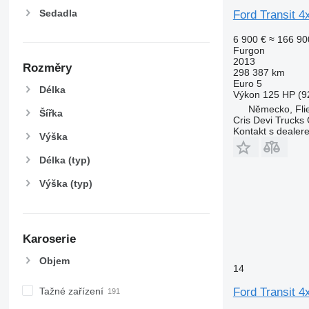
Sedadla
Ford Transit
6 900 €
≈ 166 90
Furgon
2013
Rozměry
298 387 km
Euro 5
Délka
Výkon
125 HP (9
Německo, Fli
Šířka
Cris Devi Truck
Kontakt s dealer
Výška
Délka (typ)
Výška (typ)
Karoserie
Objem
14
Tažné zařízení
Ford Transit