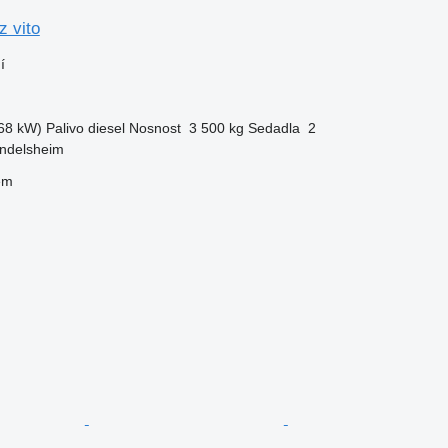
 vito
í
68 kW)
Palivo
diesel
Nosnost
3 500 kg
Sedadla
2
ndelsheim
em