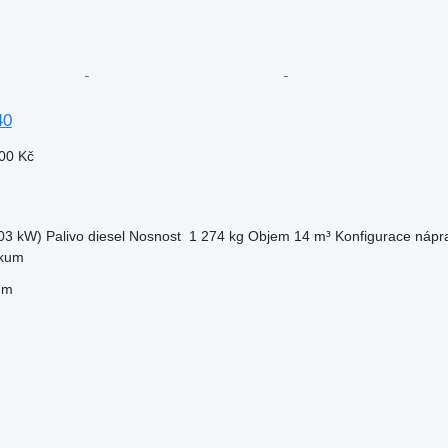
40
00 Kč
03 kW)
Palivo
diesel
Nosnost
1 274 kg
Objem
14 m³
Konfigurace nápr
kum
em