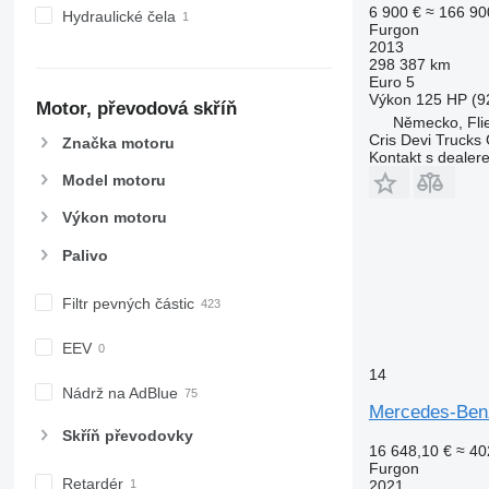
6 900 €
≈ 166 90
Hydraulické čela
Furgon
2013
298 387 km
Euro 5
Výkon
125 HP (9
Motor, převodová skříň
Německo, Fli
Cris Devi Truck
Značka motoru
Kontakt s dealer
Model motoru
Výkon motoru
Palivo
Filtr pevných částic
EEV
14
Nádrž na AdBlue
Mercedes-Benz
Skříň převodovky
16 648,10 €
≈ 40
Furgon
Retardér
2021