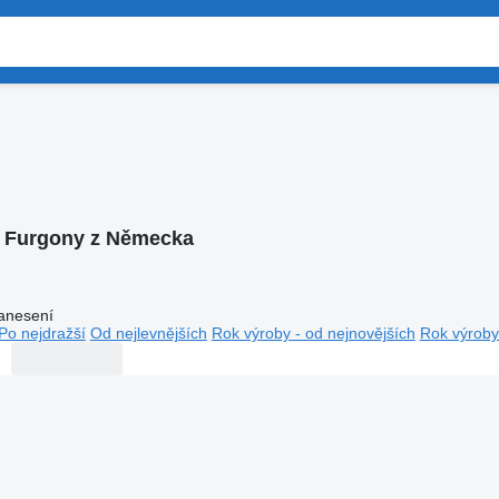
:
Furgony z Německa
anesení
Po nejdražší
Od nejlevnějších
Rok výroby - od nejnovějších
Rok výroby 