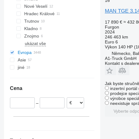
16
Nové Veselí
MAN TGE 3.1
Hradec Králové
Trutnov
17 890 €
≈ 432 8
Furgon
Kladno
2024
Znojmo
246 463 km
Euro 6
ukázat vše
Výkon
140 HP (1
Evropa
Německo, Ba
A1-Truck GmbH
Asie
Nizozemsko
Kontakt s dealer
jiné
Německo
Japonsko
Hannover
Španělsko
Spojené arabské emiráty
Ukrajina
Dusseldorf
Polsko
Uzbekistán
Uruguay
Jak byste stručně
Cena
inzertní portál
Bochum
Belgie
Turecko
Peru
prodejce speci
Datteln
Itálie
Argentina
výrobce speciá
–
neexistuje sp
Hildesheim
Slovensko
Vyberte odp
Halle
Rumunsko
ukázat vše
Dortmund
Stuttgart
ukázat vše