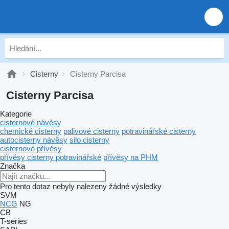
Cisterny
Cisterny Parcisa
Cisterny Parcisa
Kategorie
cisternové návěsy
chemické cisterny
palivové cisterny
potravinářské cisterny
autocisterny návěsy
silo cisterny
cisternové přívěsy
přívěsy cisterny potravinářské
přívěsy na PHM
Značka
Pro tento dotaz nebyly nalezeny žádné výsledky
SVM
NCG
NG
CB
T-series