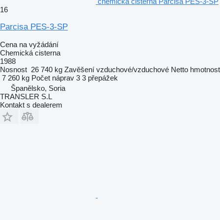
chemická cisterna Parcisa PES-3-SP
16
Parcisa PES-3-SP
Cena na vyžádání
Chemická cisterna
1988
Nosnost
26 740 kg
Zavěšení
vzduchové/vzduchové
Netto hmotnost
7 260 kg
Počet náprav
3
3 přepážek
Španělsko, Soria
TRANSLER S.L
Kontakt s dealerem