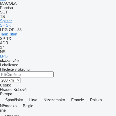
MACOLA
Parcisa
SCT
TS
Spitzer
SF
SK
LPG
OPL 38
Tank
Titan
SP
TX
ADR
97
NS
LPG
ukázat vše
Lokalizace
Hledejte v okruhu
Česko
Hradec Králové
Evropa
Španělsko
Litva
Nizozemsko
Francie
Polsko
Německo
Belgie
jiné