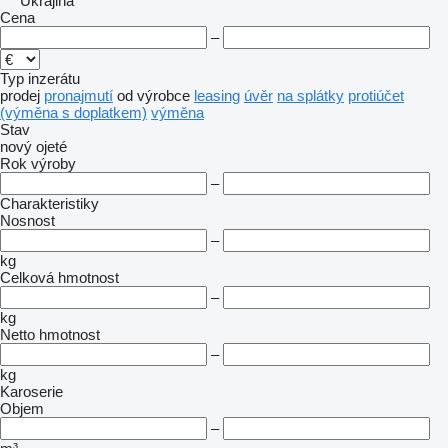
Ukrajina
Cena
–
Typ inzerátu
prodej
pronajmutí
od výrobce
leasing
úvěr
na splátky
protiúčet
(výměna s doplatkem)
výměna
Stav
nový
ojeté
Rok výroby
–
Charakteristiky
Nosnost
–
kg
Celková hmotnost
–
kg
Netto hmotnost
–
kg
Karoserie
Objem
–