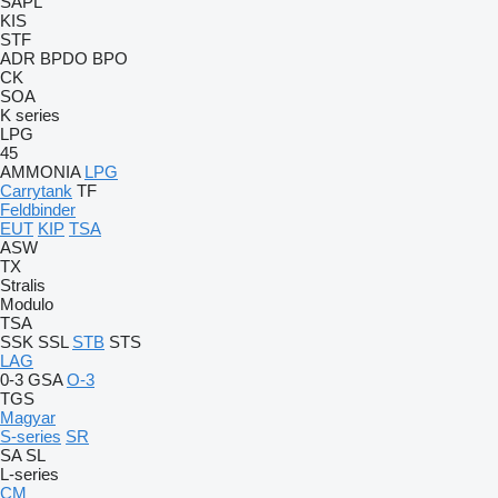
SAPL
KIS
STF
ADR
BPDO
BPO
CK
SOA
K series
LPG
45
AMMONIA
LPG
Carrytank
TF
Feldbinder
EUT
KIP
TSA
ASW
TX
Stralis
Modulo
TSA
SSK
SSL
STB
STS
LAG
0-3
GSA
O-3
TGS
Magyar
S-series
SR
SA
SL
L-series
CM