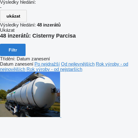
Výsledky hledání:
-
ukázat
Výsledky hledání:
48 inzerátů
Ukázat
48 inzerátů:
Cisterny Parcisa
Filtr
Třídění
:
Datum zanesení
Datum zanesení
Po nejdražší
Od nejlevnějších
Rok výroby - od
nejnovějších
Rok výroby - od nejstarších