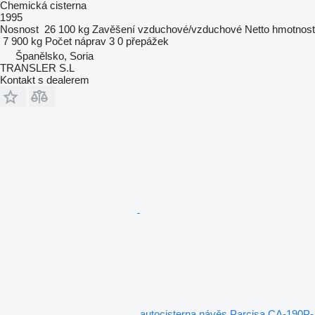
Chemická cisterna
1995
Nosnost
26 100 kg
Zavěšení
vzduchové/vzduchové
Netto hmotnost
7 900 kg
Počet náprav
3
0 přepážek
Španělsko, Soria
TRANSLER S.L
Kontakt s dealerem
autocisterna návěs Parcisa CA-190P-