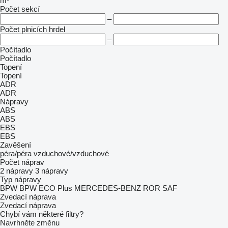
m³
Počet sekcí
–
Počet plnicích hrdel
–
Počítadlo
Počítadlo
Topení
Topení
ADR
ADR
Nápravy
ABS
ABS
EBS
EBS
Zavěšení
péra/péra
vzduchové/vzduchové
Počet náprav
2 nápravy
3 nápravy
Typ nápravy
BPW
BPW ECO Plus
MERCEDES-BENZ
ROR
SAF
Zvedací náprava
Zvedací náprava
Chybí vám některé filtry?
Navrhněte změnu