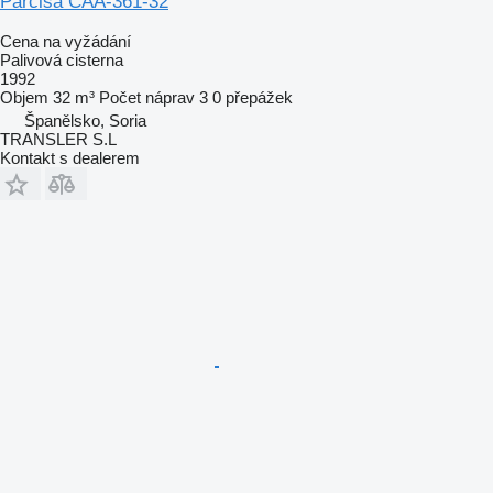
Parcisa CAA-361-32
Cena na vyžádání
Palivová cisterna
1992
Objem
32 m³
Počet náprav
3
0 přepážek
Španělsko, Soria
TRANSLER S.L
Kontakt s dealerem