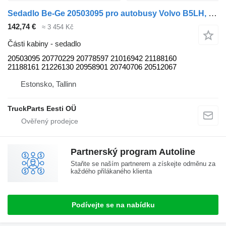
Sedadlo Be-Ge 20503095 pro autobusy Volvo B5LH, B0E (2008-)
142,74 €
≈ 3 454 Kč
Části kabiny - sedadlo
20503095 20770229 20778597 21016942 21188160
21188161 21226130 20958901 20740706 20512067
Estonsko, Tallinn
TruckParts Eesti OÜ
Partnerský program Autoline
Staňte se naším partnerem a získejte odměnu za
každého přilákaného klienta
Podívejte se na nabídku