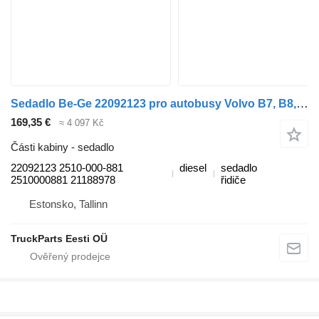
Sedadlo Be-Ge 22092123 pro autobusy Volvo B7, B8, B9, B12 bus (2005-)
169,35 €
≈ 4 097 Kč
Části kabiny - sedadlo
22092123 2510-000-881
diesel
sedadlo
2510000881 21188978
řidiče
Estonsko, Tallinn
TruckParts Eesti OÜ