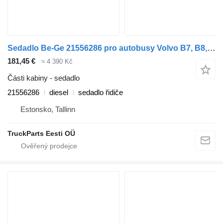
Sedadlo Be-Ge 21556286 pro autobusy Volvo B7, B8, B9, B12 bus (2005-)
181,45 €
≈ 4 390 Kč
Části kabiny - sedadlo
21556286
diesel
sedadlo řidiče
Estonsko, Tallinn
TruckParts Eesti OÜ