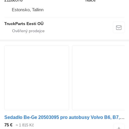
Estonsko, Tallinn
TruckParts Eesti OÜ
Sedadlo Be-Ge 20503095 pro autobusy Volvo B6, B7, B9, B10, B12 (1978-2011)
75 €
≈ 1 815 Kč