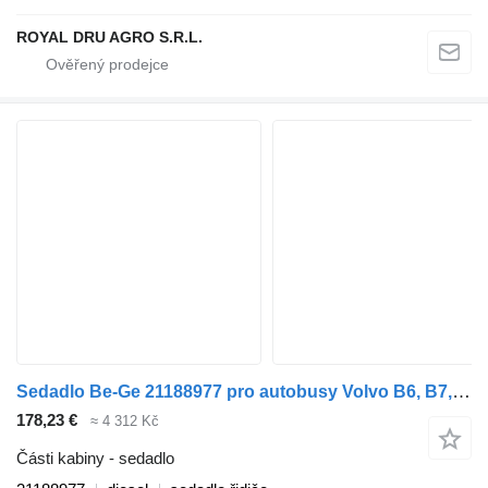
ROYAL DRU AGRO S.R.L.
Sedadlo Be-Ge 21188977 pro autobusy Volvo B6, B7, B9, B10, B12 bus (1978-2011)
178,23 €
≈ 4 312 Kč
Části kabiny - sedadlo