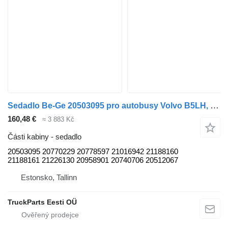
Sedadlo Be-Ge 20503095 pro autobusy Volvo B5LH, B0E (2008-)
160,48 €
≈ 3 883 Kč
Části kabiny - sedadlo
20503095 20770229 20778597 21016942 21188160
21188161 21226130 20958901 20740706 20512067
Estonsko, Tallinn
TruckParts Eesti OÜ