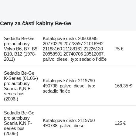
Ceny za části kabiny Be-Ge
Sedadlo Be-Ge
Katalogové číslo: 20503095
pro autobusy
20770229 20778597 21016942
Volvo B6, B7, B9,
21188160 21188161 21226130
75 €
B10, B12 (1978-
20958901 20740706 20512067,
2011)
palivo: diesel, typ: sedadlo řidiče
Sedadlo Be-Ge
K-Series (01.06-)
Katalogové číslo: 2119790
pro autobusy
490738, palivo: diesel, typ:
169,35 €
Scania K,N,F-
sedadlo řidiče
series bus
(2006-)
Sedadlo Be-Ge
pro autobusy
Katalogové číslo: 2119790
Scania K,N,F-
125 €
490738, palivo: diesel
series bus
(2006-)