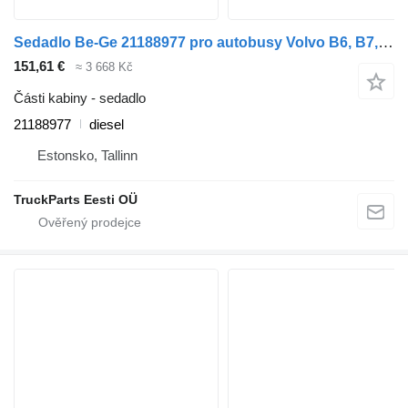
Sedadlo Be-Ge 21188977 pro autobusy Volvo B6, B7, B9, B10, B12 bus (1978-2011)
151,61 €
≈ 3 668 Kč
Části kabiny - sedadlo
21188977
diesel
Estonsko, Tallinn
TruckParts Eesti OÜ