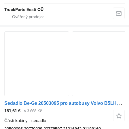
TruckParts Eesti OÜ
Sedadlo Be-Ge 20503095 pro autobusy Volvo B5LH, B0E (2008-)
151,61 €
≈ 3 668 Kč
Části kabiny - sedadlo
20503095 20770229 20778597 21016942 21188160