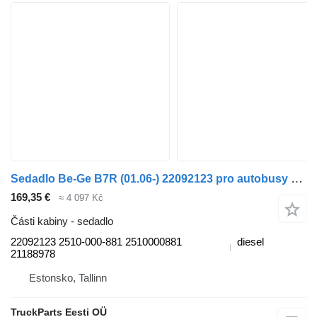
Sedadlo Be-Ge B7R (01.06-) 22092123 pro autobusy Volvo B7, B8, B9, B12 bus (2005-)
169,35 €
≈ 4 097 Kč
Části kabiny - sedadlo
22092123 2510-000-881 2510000881
diesel
21188978
Estonsko, Tallinn
TruckParts Eesti OÜ