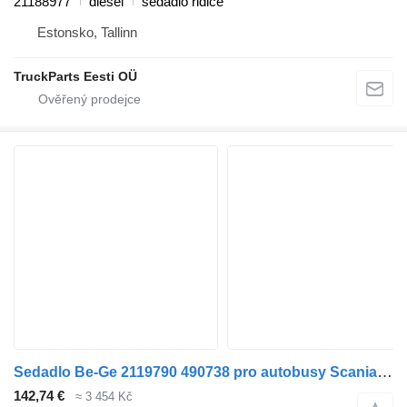
21188977
diesel
sedadlo řidiče
Estonsko, Tallinn
TruckParts Eesti OÜ
Sedadlo Be-Ge 2119790 490738 pro autobusy Scania K,N,F-series bus (2006-)
142,74 €
≈ 3 454 Kč