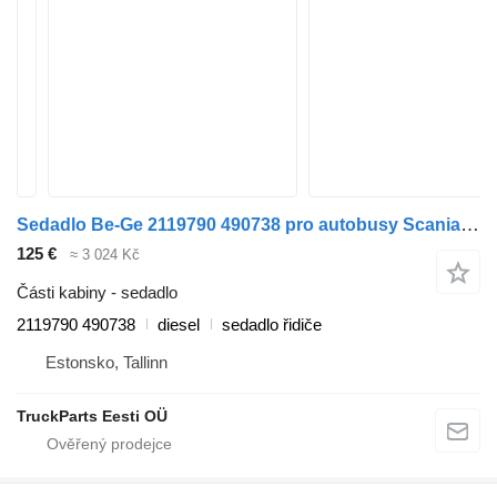
Sedadlo Be-Ge 2119790 490738 pro autobusy Scania K,N,F-series (2006-)
125 €
≈ 3 024 Kč
Části kabiny - sedadlo
2119790 490738
diesel
sedadlo řidiče
Estonsko, Tallinn
TruckParts Eesti OÜ