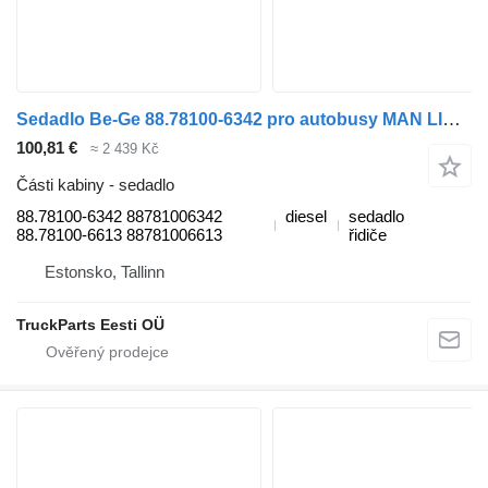
Sedadlo Be-Ge 88.78100-6342 pro autobusy MAN LIONS CITY (01.04-)
100,81 €
≈ 2 439 Kč
Části kabiny - sedadlo
88.78100-6342 88781006342
diesel
sedadlo
88.78100-6613 88781006613
řidiče
Estonsko, Tallinn
TruckParts Eesti OÜ