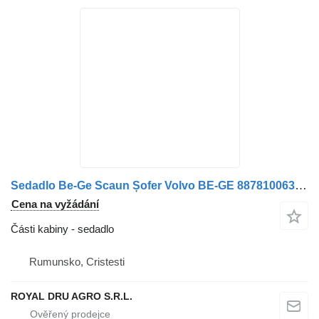
Sedadlo Be-Ge Scaun Șofer Volvo BE-GE 88781006346-8878100-6346-40 pro nákladní auta
Cena na vyžádání
Části kabiny - sedadlo
Rumunsko, Cristesti
ROYAL DRU AGRO S.R.L.