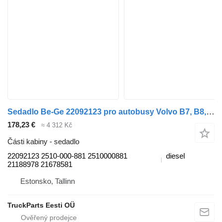
Sedadlo Be-Ge 22092123 pro autobusy Volvo B7, B8, B9, B12 bus (2005-)
178,23 €
≈ 4 312 Kč
Části kabiny - sedadlo
22092123 2510-000-881 2510000881
diesel
21188978 21678581
Estonsko, Tallinn
TruckParts Eesti OÜ