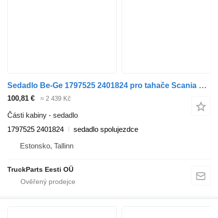
Sedadlo Be-Ge 1797525 2401824 pro tahače Scania P,G,R,T-series (2004-2017)
100,81 €
≈ 2 439 Kč
Části kabiny - sedadlo
1797525 2401824
sedadlo spolujezdce
Estonsko, Tallinn
TruckParts Eesti OÜ