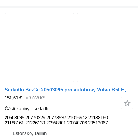
Sedadlo Be-Ge 20503095 pro autobusy Volvo B5LH, B0E (2008-)
151,61 €
≈ 3 668 Kč
Části kabiny - sedadlo
20503095 20770229 20778597 21016942 21188160
21188161 21226130 20958901 20740706 20512067
Estonsko, Tallinn