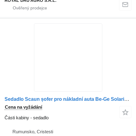
ROYAL DRU AGRO S.R.L.
Sedadlo Scaun șofer pro nákladní auta Be-Ge Solaris cu centură de siguranță și suporturi pentru brațe
Cena na vyžádání
Části kabiny - sedadlo
Rumunsko, Cristesti