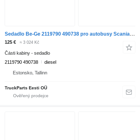
Sedadlo Be-Ge 2119790 490738 pro autobusy Scania K,N,F-series bus (2006-)
125 €
≈ 3 024 Kč
Části kabiny - sedadlo
2119790 490738
diesel
Estonsko, Tallinn
TruckParts Eesti OÜ