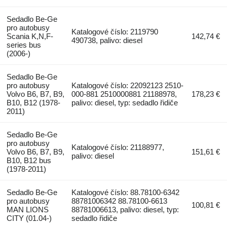
Sedadlo Be-Ge
pro autobusy
Katalogové číslo: 2119790
Scania K,N,F-
142,74 €
490738, palivo: diesel
series bus
(2006-)
Sedadlo Be-Ge
pro autobusy
Katalogové číslo: 22092123 2510-
Volvo B6, B7, B9,
000-881 2510000881 21188978,
178,23 €
B10, B12 (1978-
palivo: diesel, typ: sedadlo řidiče
2011)
Sedadlo Be-Ge
pro autobusy
Katalogové číslo: 21188977,
Volvo B6, B7, B9,
151,61 €
palivo: diesel
B10, B12 bus
(1978-2011)
Sedadlo Be-Ge
Katalogové číslo: 88.78100-6342
pro autobusy
88781006342 88.78100-6613
100,81 €
MAN LIONS
88781006613, palivo: diesel, typ:
CITY (01.04-)
sedadlo řidiče