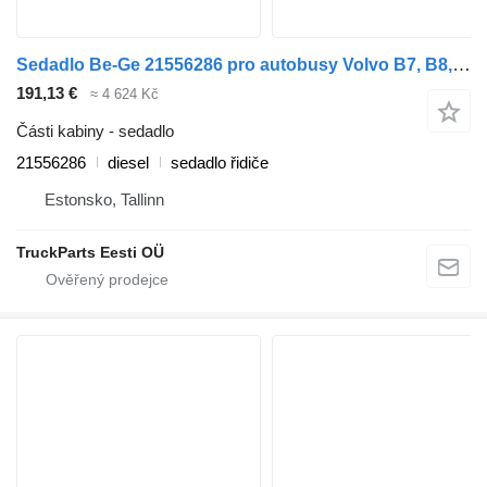
Sedadlo Be-Ge 21556286 pro autobusy Volvo B7, B8, B9, B12 (2005-)
191,13 €
≈ 4 624 Kč
Části kabiny - sedadlo
21556286
diesel
sedadlo řidiče
Estonsko, Tallinn
TruckParts Eesti OÜ