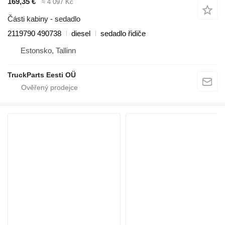
169,35 €
≈ 4 097 Kč
Části kabiny - sedadlo
2119790 490738
diesel
sedadlo řidiče
Estonsko, Tallinn
TruckParts Eesti OÜ