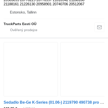
21188161 21226130 20958901 20740706 20512067
Estonsko, Tallinn
TruckParts Eesti OÜ
Sedadlo Be-Ge K-Series (01.06-) 2119790 490738 pro autobusy Scania K,N,F-series bus (2006-)