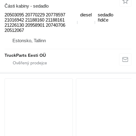
Části kabiny - sedadlo
20503095 20770229 20778597
diesel
sedadlo
21016942 21188160 21188161
řidiče
21226130 20958901 20740706
20512067
Estonsko, Tallinn
TruckParts Eesti OÜ