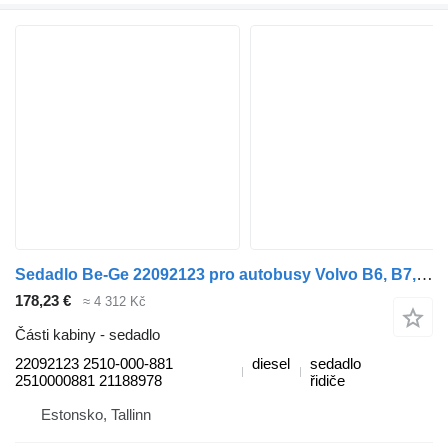
Sedadlo Be-Ge 22092123 pro autobusy Volvo B6, B7, B9, B10, B12 (1978-2011)
178,23 €
≈ 4 312 Kč
Části kabiny - sedadlo
22092123 2510-000-881
diesel
sedadlo
2510000881 21188978
řidiče
Estonsko, Tallinn