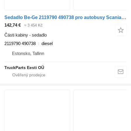
Sedadlo Be-Ge 2119790 490738 pro autobusy Scania K,N,F-series bus (2006-)
142,74 €
≈ 3 454 Kč
Části kabiny - sedadlo
2119790 490738
diesel
Estonsko, Tallinn
TruckParts Eesti OÜ