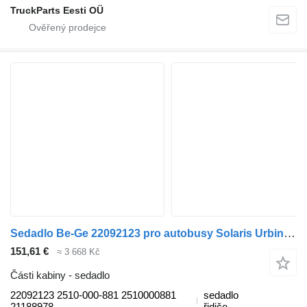
TruckParts Eesti OÜ
Sedadlo Be-Ge 22092123 pro autobusy Solaris Urbino, Alpino, Vacanza (1999-)
151,61 €
≈ 3 668 Kč
Části kabiny - sedadlo
22092123 2510-000-881 2510000881
sedadlo
21188978
řidiče