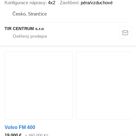
Konfigurace nápravy
4x2
Zavěšení
péra/vzduchové
Česko, Strančice
TIR CENTRUM s.r.o
Volvo FM 400
19 000 €
≈ 460 000 Kč