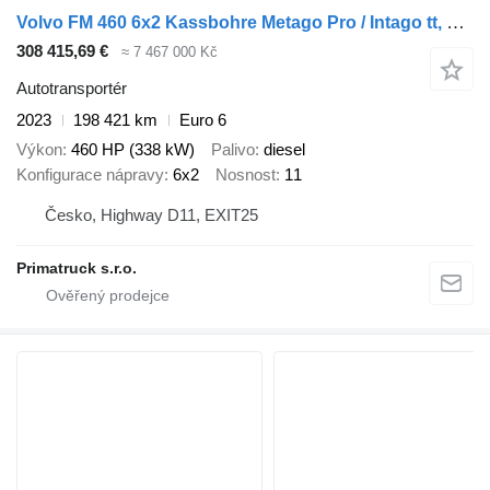
Volvo FM 460 6x2 Kassbohre Metago Pro / Intago tt, VDI
308 415,69 €
≈ 7 467 000 Kč
Autotransportér
2023
198 421 km
Euro 6
Výkon
460 HP (338 kW)
Palivo
diesel
Konfigurace nápravy
6x2
Nosnost
11
Česko, Highway D11, EXIT25
Primatruck s.r.o.