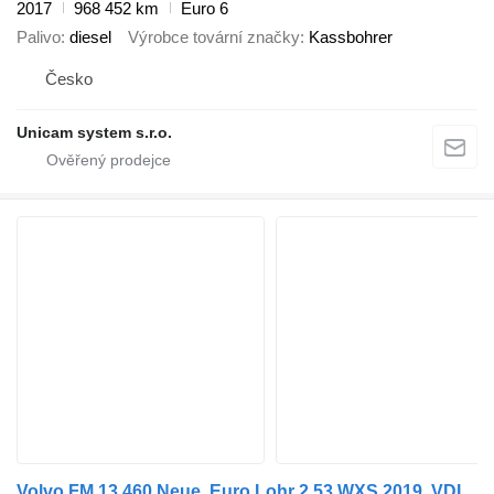
2017
968 452 km
Euro 6
Palivo
diesel
Výrobce tovární značky
Kassbohrer
Česko
Unicam system s.r.o.
Volvo FM 13 460 Neue, Euro Lohr 2.53 WXS 2019, VDI