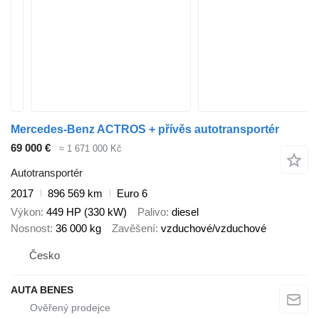
Mercedes-Benz ACTROS + přívěs autotransportér
69 000 €
≈ 1 671 000 Kč
Autotransportér
2017
896 569 km
Euro 6
Výkon
449 HP (330 kW)
Palivo
diesel
Nosnost
36 000 kg
Zavěšení
vzduchové/vzduchové
Česko
AUTA BENES