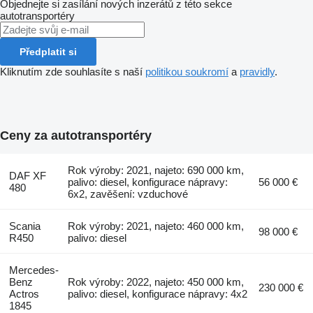
Objednejte si zasílání nových inzerátů z této sekce
autotransportéry
Předplatit si
Kliknutím zde souhlasíte s naší
politikou soukromí
a
pravidly
.
Ceny za autotransportéry
Rok výroby: 2021, najeto: 690 000 km,
DAF XF
palivo: diesel, konfigurace nápravy:
56 000 €
480
6x2, zavěšení: vzduchové
Scania
Rok výroby: 2021, najeto: 460 000 km,
98 000 €
R450
palivo: diesel
Mercedes-
Benz
Rok výroby: 2022, najeto: 450 000 km,
230 000 €
Actros
palivo: diesel, konfigurace nápravy: 4x2
1845