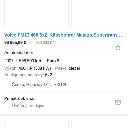
Volvo FM13 460 6x2, Kässbohrer Metago/Supertrans + přívěs autotransportér
96 665,69 €
≈ 2 340 000 Kč
Autotransportér
2007
598 500 km
Euro 6
Výkon
460 HP (338 kW)
Palivo
diesel
Konfigurace nápravy
6x2
Česko, Highway D11, EXIT25
Primatruck s.r.o.