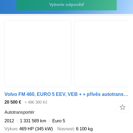
Vyberte odpověď
Volvo FM 460, EURO 5 EEV, VEB + + přívěs autotransportér
20 500 €
≈ 496 300 Kč
Autotransportér
2012
1 331 589 km
Euro 5
Výkon
469 HP (345 kW)
Nosnost
6 100 kg