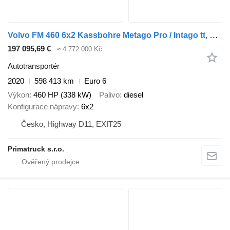
Volvo FM 460 6x2 Kassbohre Metago Pro / Intago tt, VDI
197 095,69 €
≈ 4 772 000 Kč
Autotransportér
2020
598 413 km
Euro 6
Výkon
460 HP (338 kW)
Palivo
diesel
Konfigurace nápravy
6x2
Česko, Highway D11, EXIT25
Primatruck s.r.o.