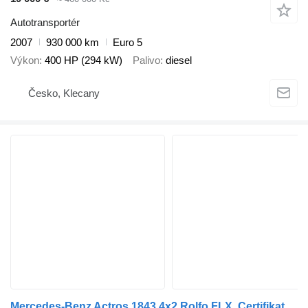
Autotransportér
2007
930 000 km
Euro 5
Výkon
400 HP (294 kW)
Palivo
diesel
Česko, Klecany
Mercedes-Benz Actros 1843 4x2 Rolfo FLX, Certifikation VDI + přívěs autotransportér