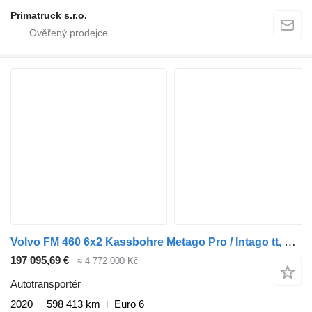
Primatruck s.r.o.
Volvo FM 460 6x2 Kassbohre Metago Pro / Intago tt, VDI + přívěs autotransportér
197 095,69 €
≈ 4 772 000 Kč
Autotransportér
2020
598 413 km
Euro 6