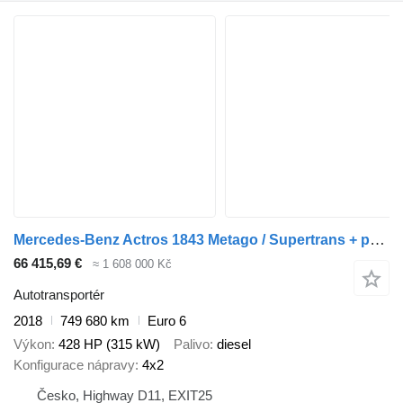
Mercedes-Benz Actros 1843 Metago / Supertrans + přívěs autotransportér
66 415,69 €
≈ 1 608 000 Kč
Autotransportér
2018
749 680 km
Euro 6
Výkon
428 HP (315 kW)
Palivo
diesel
Konfigurace nápravy
4x2
Česko, Highway D11, EXIT25