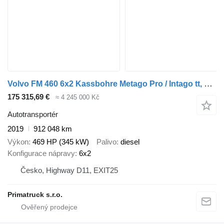
Volvo FM 460 6x2 Kassbohre Metago Pro / Intago tt, VDI
175 315,69 €
≈ 4 245 000 Kč
Autotransportér
2019
912 048 km
Výkon
469 HP (345 kW)
Palivo
diesel
Konfigurace nápravy
6x2
Česko, Highway D11, EXIT25
Primatruck s.r.o.