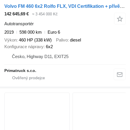
Volvo FM 460 6x2 Rolfo FLX, VDI Certifikation + přívěs autotransportér
142 645,69 €
≈ 3 454 000 Kč
Autotransportér
2019
598 000 km
Euro 6
Výkon
460 HP (338 kW)
Palivo
diesel
Konfigurace nápravy
6x2
Česko, Highway D11, EXIT25
Primatruck s.r.o.