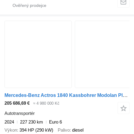
Mercedes-Benz Actros 1840 Kassbohrer Modolan Plus + přívěs autotransportér
205 686,69 €
≈ 4 980 000 Kč
Autotransportér
2024
227 230 km
Euro 6
Výkon
394 HP (290 kW)
Palivo
diesel