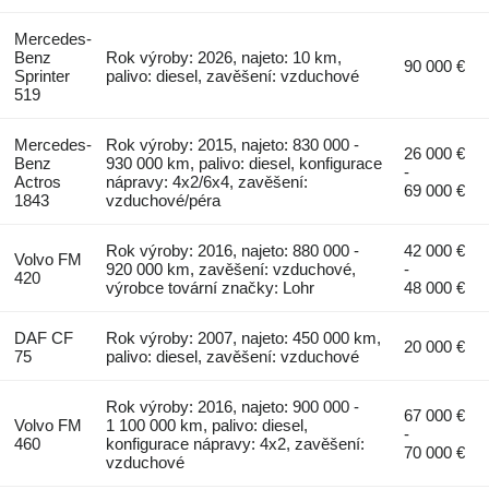
Mercedes-
Benz
Rok výroby: 2026, najeto: 10 km,
90 000 €
Sprinter
palivo: diesel, zavěšení: vzduchové
519
Mercedes-
Rok výroby: 2015, najeto: 830 000 -
26 000 €
Benz
930 000 km, palivo: diesel, konfigurace
-
Actros
nápravy: 4x2/6x4, zavěšení:
69 000 €
1843
vzduchové/péra
Rok výroby: 2016, najeto: 880 000 -
42 000 €
Volvo FM
920 000 km, zavěšení: vzduchové,
-
420
výrobce tovární značky: Lohr
48 000 €
DAF CF
Rok výroby: 2007, najeto: 450 000 km,
20 000 €
75
palivo: diesel, zavěšení: vzduchové
Rok výroby: 2016, najeto: 900 000 -
67 000 €
Volvo FM
1 100 000 km, palivo: diesel,
-
460
konfigurace nápravy: 4x2, zavěšení:
70 000 €
vzduchové