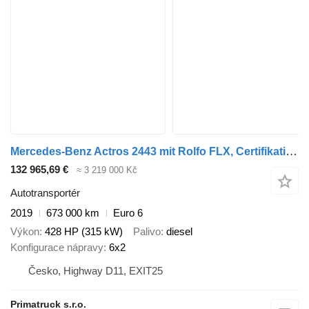
Mercedes-Benz Actros 2443 mit Rolfo FLX, Certifikation VDI + přívěs autotransportér
132 965,69 €
≈ 3 219 000 Kč
Autotransportér
2019
673 000 km
Euro 6
Výkon
428 HP (315 kW)
Palivo
diesel
Konfigurace nápravy
6x2
Česko, Highway D11, EXIT25
Primatruck s.r.o.