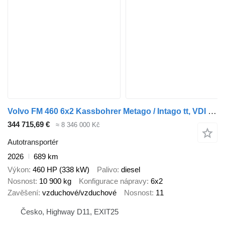
Volvo FM 460 6x2 Kassbohrer Metago / Intago tt, VDI + přívěs autotransportér
344 715,69 €
≈ 8 346 000 Kč
Autotransportér
2026
689 km
Výkon
460 HP (338 kW)
Palivo
diesel
Nosnost
10 900 kg
Konfigurace nápravy
6x2
Zavěšení
vzduchové/vzduchové
Nosnost
11
Česko, Highway D11, EXIT25