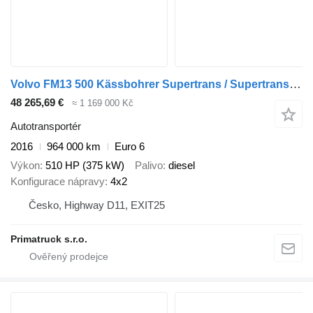
Volvo FM13 500 Kässbohrer Supertrans / Supertrans + přívěs autotransportér
48 265,69 €
≈ 1 169 000 Kč
Autotransportér
2016
964 000 km
Euro 6
Výkon
510 HP (375 kW)
Palivo
diesel
Konfigurace nápravy
4x2
Česko, Highway D11, EXIT25
Primatruck s.r.o.