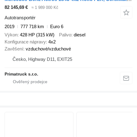
82 145,69 €
≈ 1 989 000 Kč
Autotransportér
2019
777 718 km
Euro 6
Výkon
428 HP (315 kW)
Palivo
diesel
Konfigurace nápravy
4x2
Zavěšení
vzduchové/vzduchové
Česko, Highway D11, EXIT25
Primatruck s.r.o.