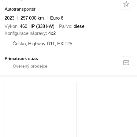
Autotransportér
2023
297 000 km
Euro 6
Výkon
460 HP (338 kW)
Palivo
diesel
Konfigurace nápravy
4x2
Česko, Highway D11, EXIT25
Primatruck s.r.o.