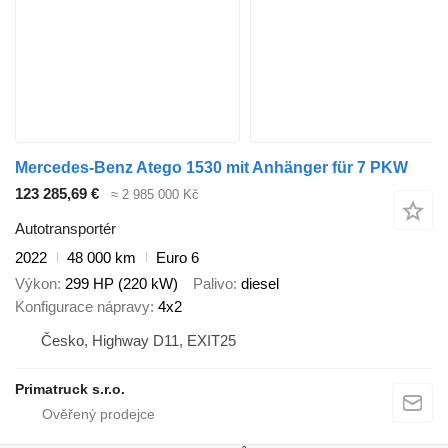
Mercedes-Benz Atego 1530 mit Anhänger für 7 PKW
123 285,69 €
≈ 2 985 000 Kč
Autotransportér
2022
48 000 km
Euro 6
Výkon
299 HP (220 kW)
Palivo
diesel
Konfigurace nápravy
4x2
Česko, Highway D11, EXIT25
Primatruck s.r.o.