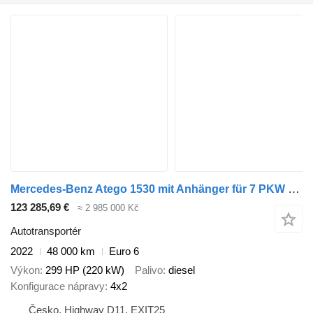
Mercedes-Benz Atego 1530 mit Anhänger für 7 PKW + přívěs autotransportér
123 285,69 €
≈ 2 985 000 Kč
Autotransportér
2022
48 000 km
Euro 6
Výkon
299 HP (220 kW)
Palivo
diesel
Konfigurace nápravy
4x2
Česko, Highway D11, EXIT25