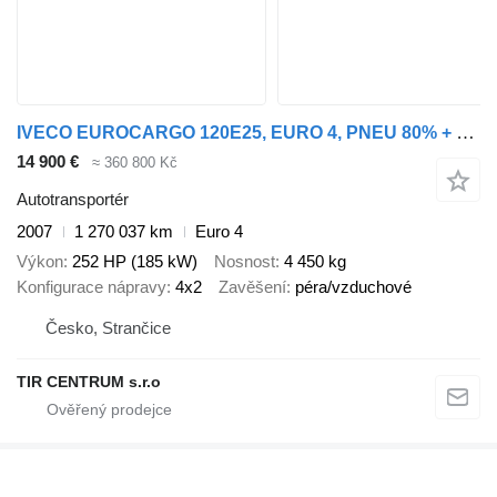
IVECO EUROCARGO 120E25, EURO 4, PNEU 80% + SVAN CHTP08
14 900 €
≈ 360 800 Kč
Autotransportér
2007
1 270 037 km
Euro 4
Výkon
252 HP (185 kW)
Nosnost
4 450 kg
Konfigurace nápravy
4x2
Zavěšení
péra/vzduchové
Česko, Strančice
TIR CENTRUM s.r.o