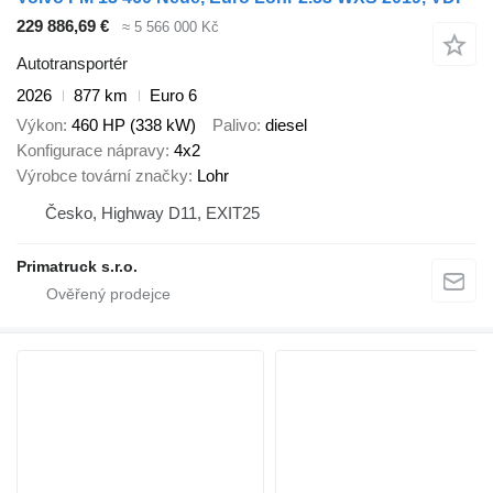
229 886,69 €
≈ 5 566 000 Kč
Autotransportér
2026
877 km
Euro 6
Výkon
460 HP (338 kW)
Palivo
diesel
Konfigurace nápravy
4x2
Výrobce tovární značky
Lohr
Česko, Highway D11, EXIT25
Primatruck s.r.o.