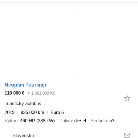
Neoplan Tourliner
110 000 €
≈ 2 661 000 Kč
Turistický autobus
2019
835 000 km
Euro 6
Výkon
460 HP (338 kW)
Palivo
diesel
Sedadla
53
Slovensko