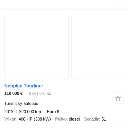
Neoplan Tourliner
110 000 €
≈ 2 661 000 Kč
Turistický autobus
2019
920 000 km
Euro 6
Výkon
460 HP (338 kW)
Palivo
diesel
Sedadla
51