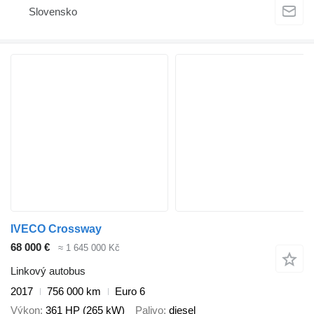
Slovensko
IVECO Crossway
68 000 €
≈ 1 645 000 Kč
Linkový autobus
2017
756 000 km
Euro 6
Výkon
361 HP (265 kW)
Palivo
diesel