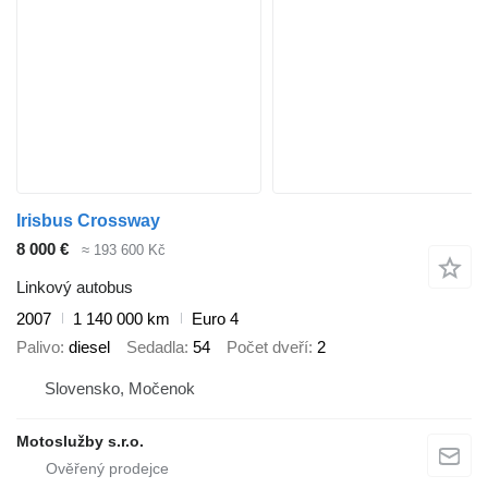
Irisbus Crossway
8 000 €
≈ 193 600 Kč
Linkový autobus
2007
1 140 000 km
Euro 4
Palivo
diesel
Sedadla
54
Počet dveří
2
Slovensko, Močenok
Motoslužby s.r.o.