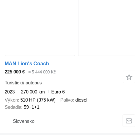
MAN Lion's Coach
225 000 €
≈ 5 444 000 Kč
Turistický autobus
2023
270 000 km
Euro 6
Výkon
510 HP (375 kW)
Palivo
diesel
Sedadla
59+1+1
Slovensko