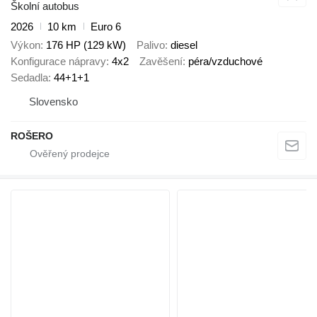
Školní autobus
2026
10 km
Euro 6
Výkon
176 HP (129 kW)
Palivo
diesel
Konfigurace nápravy
4x2
Zavěšení
péra/vzduchové
Sedadla
44+1+1
Slovensko
ROŠERO