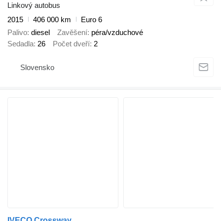
Linkový autobus
2015
406 000 km
Euro 6
Palivo
diesel
Zavěšení
péra/vzduchové
Sedadla
26
Počet dveří
2
Slovensko
IVECO Crossway