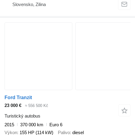
Slovensko, Zilina
Ford Tranzit
23 000 €
≈ 556 500 Kč
Turistický autobus
2015
370 000 km
Euro 6
Výkon
155 HP (114 kW)
Palivo
diesel