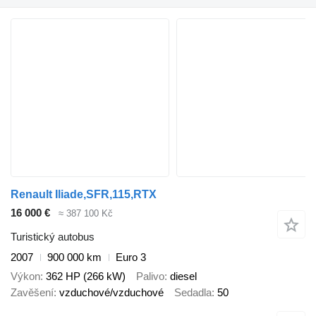
Renault Iliade,SFR,115,RTX
16 000 €
≈ 387 100 Kč
Turistický autobus
2007
900 000 km
Euro 3
Výkon
362 HP (266 kW)
Palivo
diesel
Zavěšení
vzduchové/vzduchové
Sedadla
50