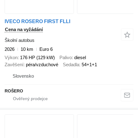
IVECO ROSERO FIRST FLLI
Cena na vyžádání
Školní autobus
2026
10 km
Euro 6
Výkon
176 HP (129 kW)
Palivo
diesel
Zavěšení
péra/vzduchové
Sedadla
54+1+1
Slovensko
ROŠERO