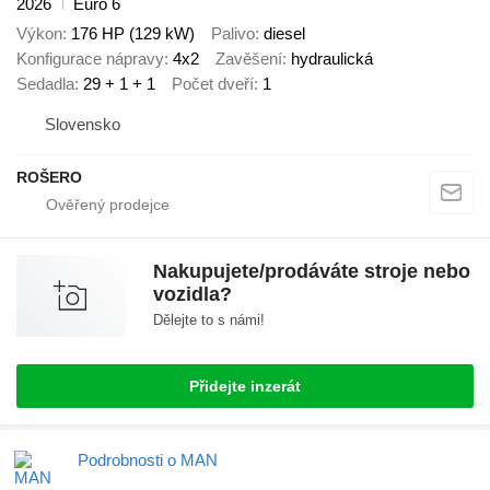
2026
Euro 6
Výkon
176 HP (129 kW)
Palivo
diesel
Konfigurace nápravy
4x2
Zavěšení
hydraulická
Sedadla
29 + 1 + 1
Počet dveří
1
Slovensko
ROŠERO
Nakupujete/prodáváte stroje nebo
vozidla?
Dělejte to s námi!
Přidejte inzerát
Podrobnosti o MAN