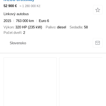
52 900 €
≈ 1 280 000 Kč
Linkový autobus
2015
763 000 km
Euro 6
Výkon
320 HP (235 kW)
Palivo
diesel
Sedadla
58
Počet dveří
2
Slovensko