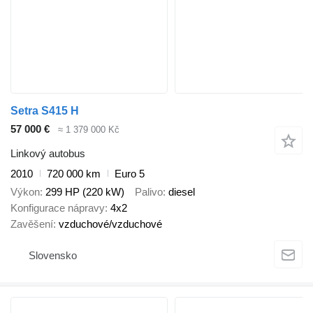
Setra S415 H
57 000 €
≈ 1 379 000 Kč
Linkový autobus
2010
720 000 km
Euro 5
Výkon
299 HP (220 kW)
Palivo
diesel
Konfigurace nápravy
4x2
Zavěšení
vzduchové/vzduchové
Slovensko