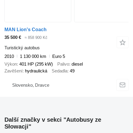
MAN Lion's Coach
35 500 €
≈ 858 900 Kč
Turistický autobus
2010
1 130 000 km
Euro 5
Výkon
401 HP (295 kW)
Palivo
diesel
Zavěšení
hydraulická
Sedadla
49
Slovensko, Dravce
Další značky v sekci "Autobusy ze
Słowacji"