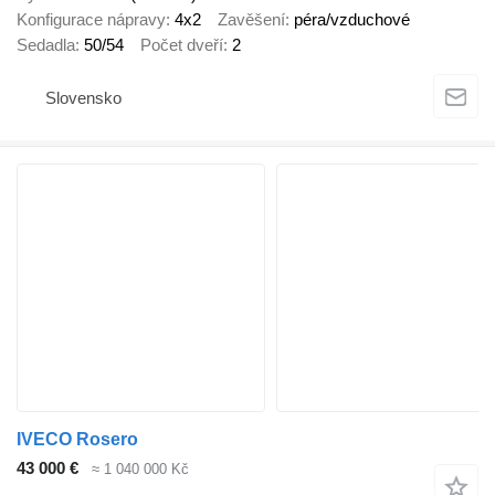
Konfigurace nápravy
4x2
Zavěšení
péra/vzduchové
Sedadla
50/54
Počet dveří
2
Slovensko
IVECO Rosero
43 000 €
≈ 1 040 000 Kč