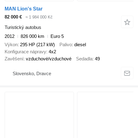
MAN Lion's Star
82 000 €
≈ 1 984 000 Kč
Turistický autobus
2012
826 000 km
Euro 5
Výkon
295 HP (217 kW)
Palivo
diesel
Konfigurace nápravy
4x2
Zavěšení
vzduchové/vzduchové
Sedadla
49
Slovensko, Dravce