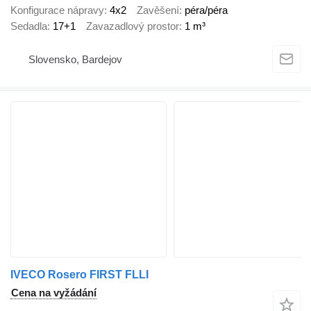
Konfigurace nápravy
4x2
Zavěšení
péra/péra
Sedadla
17+1
Zavazadlový prostor
1 m³
Slovensko, Bardejov
IVECO Rosero FIRST FLLI
Cena na vyžádání