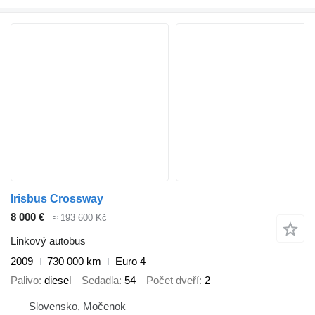
Irisbus Crossway
8 000 €
≈ 193 600 Kč
Linkový autobus
2009
730 000 km
Euro 4
Palivo
diesel
Sedadla
54
Počet dveří
2
Slovensko, Močenok