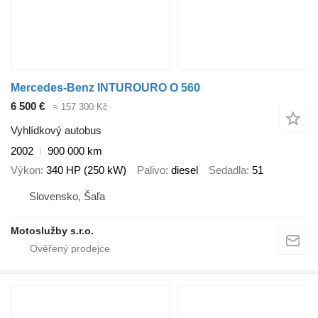
Mercedes-Benz INTUROURO O 560
6 500 €
≈ 157 300 Kč
Vyhlídkový autobus
2002
900 000 km
Výkon
340 HP (250 kW)
Palivo
diesel
Sedadla
51
Slovensko, Šaľa
Motoslužby s.r.o.