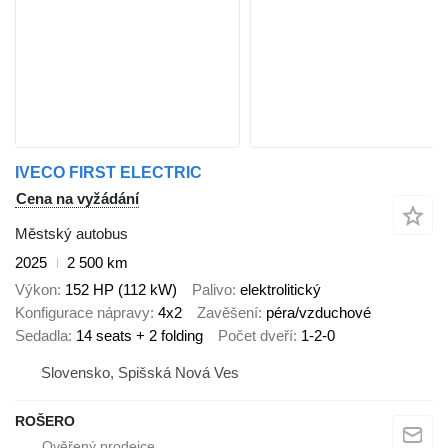
IVECO FIRST ELECTRIC
Cena na vyžádání
Městský autobus
2025
2 500 km
Výkon
152 HP (112 kW)
Palivo
elektrolitický
Konfigurace nápravy
4x2
Zavěšení
péra/vzduchové
Sedadla
14 seats + 2 folding
Počet dveří
1-2-0
Slovensko, Spišská Nová Ves
ROŠERO