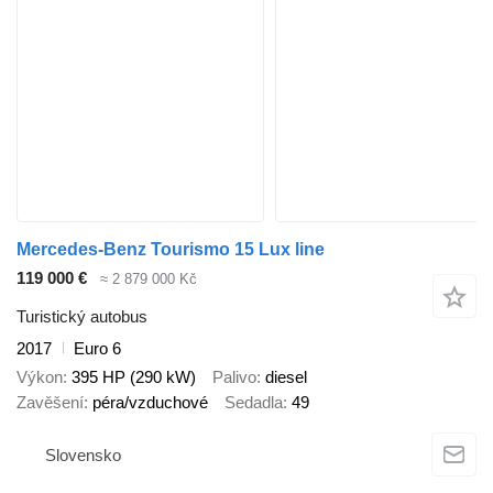
Mercedes-Benz Tourismo 15 Lux line
119 000 €
≈ 2 879 000 Kč
Turistický autobus
2017
Euro 6
Výkon
395 HP (290 kW)
Palivo
diesel
Zavěšení
péra/vzduchové
Sedadla
49
Slovensko