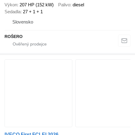
Výkon
207 HP (152 kW)
Palivo
diesel
Sedadla
27 + 1 + 1
Slovensko
ROŠERO
IVECO First FCLEI 2026