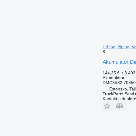
Urbino, Alpino, 
8
Akumulátor De
144,35 €
≈ 3 493
Akumulátor
DMC35X2 70850
Estonsko, Tall
TruckParts Eesti
Kontakt s dealer