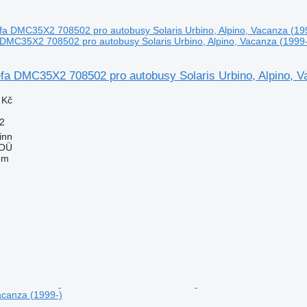
DMC35X2 708502 pro autobusy Solaris Urbino, Alpino, Vacanza (1999-
fa DMC35X2 708502 pro autobusy Solaris Urbino, Alpino, V
 Kč
2
inn
 OÜ
em
Vacanza (1999-)