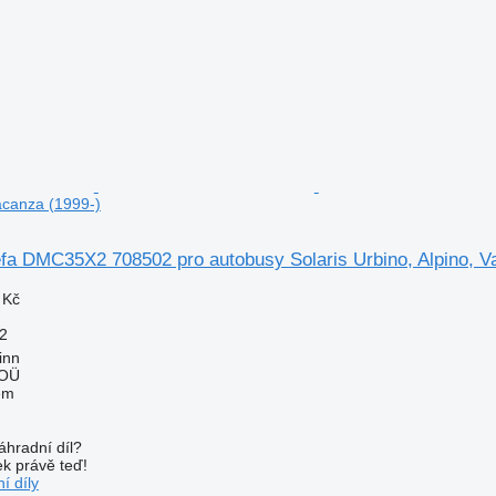
Vacanza (1999-)
fa DMC35X2 708502 pro autobusy Solaris Urbino, Alpino, V
 Kč
2
inn
 OÜ
em
áhradní díl?
k právě teď!
í díly