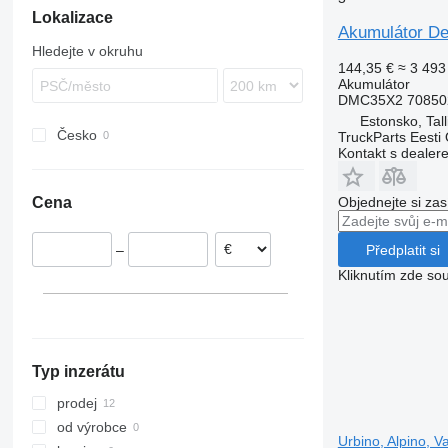
Lokalizace
Akumulátor De
Hledejte v okruhu
144,35 €
≈ 3 493
Akumulátor
DMC35X2 70850
Estonsko, Tall
Česko
TruckParts Eesti
Kontakt s dealer
Cena
Objednejte si zas
Předplatit si
–
Kliknutím zde sou
Typ inzerátu
prodej
od výrobce
Urbino, Alpino, 