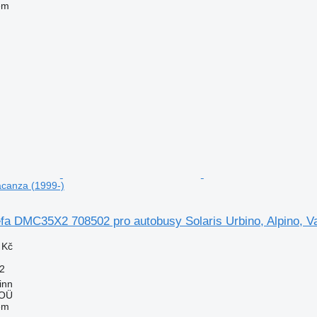
em
Vacanza (1999-)
fa DMC35X2 708502 pro autobusy Solaris Urbino, Alpino, V
 Kč
2
inn
 OÜ
em