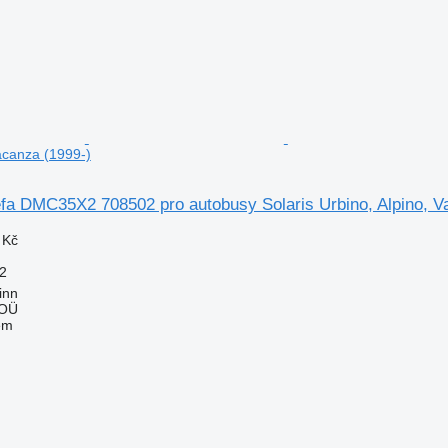
Vacanza (1999-)
fa DMC35X2 708502 pro autobusy Solaris Urbino, Alpino, V
 Kč
2
inn
 OÜ
em