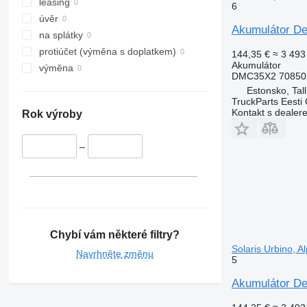
leasing
6
úvěr
Akumulátor De
na splátky
protiúčet (výměna s doplatkem)
144,35 €
≈ 3 493
Akumulátor
výměna
DMC35X2 70850
Estonsko, Tall
TruckParts Eesti
Kontakt s dealer
Rok výroby
–
Chybí vám některé filtry?
Solaris Urbino, A
Navrhněte změnu
5
Akumulátor De