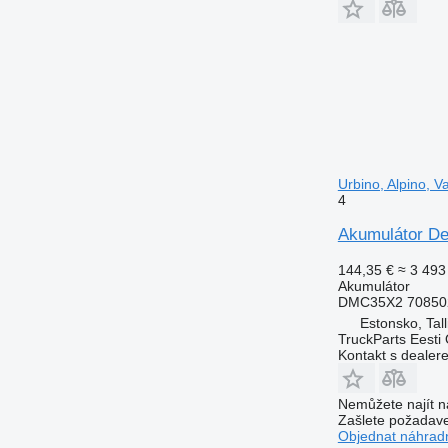
Urbino, Alpino, 
4
Akumulátor De
144,35 €
≈ 3 493
Akumulátor
DMC35X2 70850
Estonsko, Tall
TruckParts Eesti
Kontakt s dealer
Nemůžete najít n
Zašlete požadave
Objednat náhradn