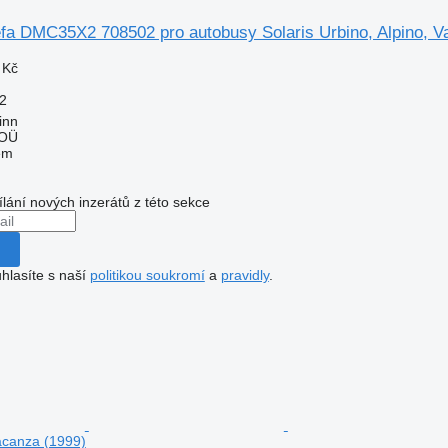
fa DMC35X2 708502 pro autobusy Solaris Urbino, Alpino, V
 Kč
2
inn
 OÜ
em
ílání nových inzerátů z této sekce
hlasíte s naší
politikou soukromí
a
pravidly
.
Vacanza (1999)