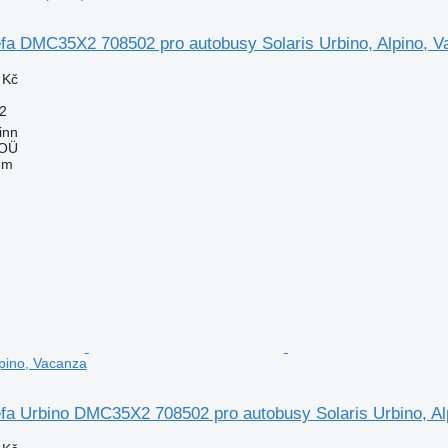
fa DMC35X2 708502 pro autobusy Solaris Urbino, Alpino, V
 Kč
2
inn
 OÜ
em
lpino, Vacanza
fa Urbino DMC35X2 708502 pro autobusy Solaris Urbino, Al