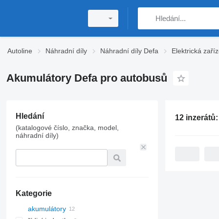
Autoline
Náhradní díly
Náhradní díly Defa
Elektrická zaří
Akumulátory Defa pro autobusů
Hledání
12 inzerátů
(katalogové číslo, značka, model,
náhradní díly)
Kategorie
akumulátory