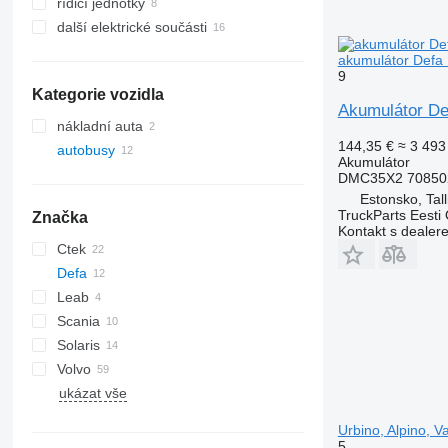
řídicí jednotky
další elektrické součásti
akumulátor Defa 
9
Kategorie vozidla
Akumulátor De
nákladní auta
144,35 €
≈ 3 493
autobusy
Akumulátor
DMC35X2 70850
Estonsko, Tall
TruckParts Eesti
Značka
Kontakt s dealer
Ctek
Defa
Leab
Crossway
Scania
Daily
LDC
A-series
Citaro
Solaris
Magelys
Lion's series
Volvo
Proway
Alpino
ukázat vše
Urbino
B-series
Urbino, Alpino, 
5