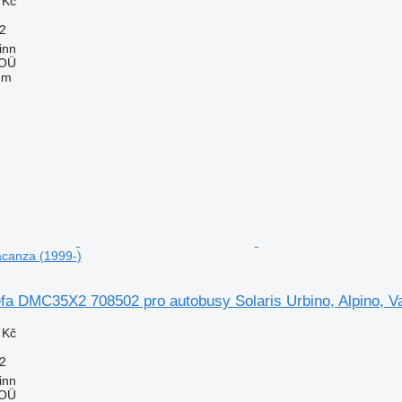
 Kč
2
inn
 OÜ
em
Vacanza (1999-)
fa DMC35X2 708502 pro autobusy Solaris Urbino, Alpino, V
 Kč
2
inn
 OÜ